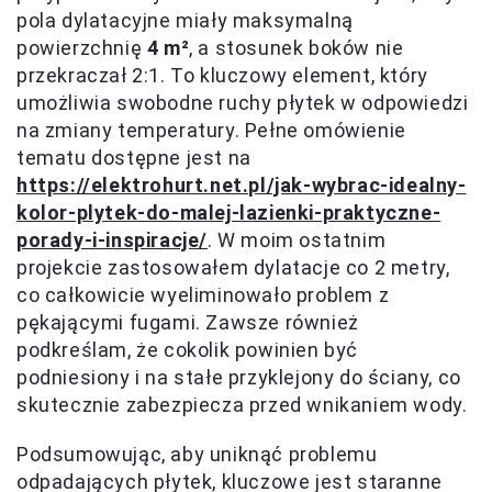
pola dylatacyjne miały maksymalną
powierzchnię
4 m²
, a stosunek boków nie
przekraczał 2:1. To kluczowy element, który
umożliwia swobodne ruchy płytek w odpowiedzi
na zmiany temperatury. Pełne omówienie
tematu dostępne jest na
https://elektrohurt.net.pl/jak-wybrac-idealny-
kolor-plytek-do-malej-lazienki-praktyczne-
porady-i-inspiracje/
. W moim ostatnim
projekcie zastosowałem dylatacje co 2 metry,
co całkowicie wyeliminowało problem z
pękającymi fugami. Zawsze również
podkreślam, że cokolik powinien być
podniesiony i na stałe przyklejony do ściany, co
skutecznie zabezpiecza przed wnikaniem wody.
Podsumowując, aby uniknąć problemu
odpadających płytek, kluczowe jest staranne