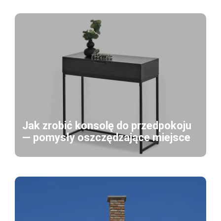
Jak zrobić konsolę do przedpokoju
— pomysły oszczędzające miejsce