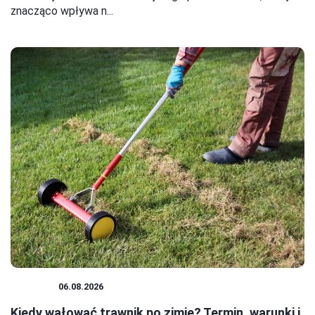
znacząco wpływa n...
OGRÓD
06.08.2026
Kiedy wałować trawnik po zimie? Termin, warunki i