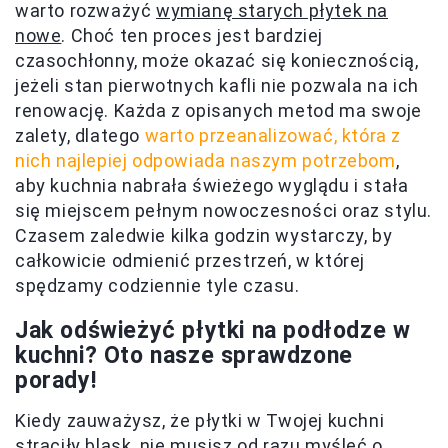
warto rozważyć
wymianę starych płytek na
nowe
. Choć ten proces jest bardziej
czasochłonny, może okazać się koniecznością,
jeżeli stan pierwotnych kafli nie pozwala na ich
renowację. Każda z opisanych metod ma swoje
zalety, dlatego
warto przeanalizować, która z
nich najlepiej odpowiada naszym potrzebom
,
aby kuchnia nabrała świeżego wyglądu i stała
się miejscem pełnym nowoczesności oraz stylu.
Czasem zaledwie kilka godzin wystarczy, by
całkowicie odmienić przestrzeń, w której
spędzamy codziennie tyle czasu.
Jak odświeżyć płytki na podłodze w
kuchni? Oto nasze sprawdzone
porady!
Kiedy zauważysz, że płytki w Twojej kuchni
straciły blask, nie musisz od razu myśleć o