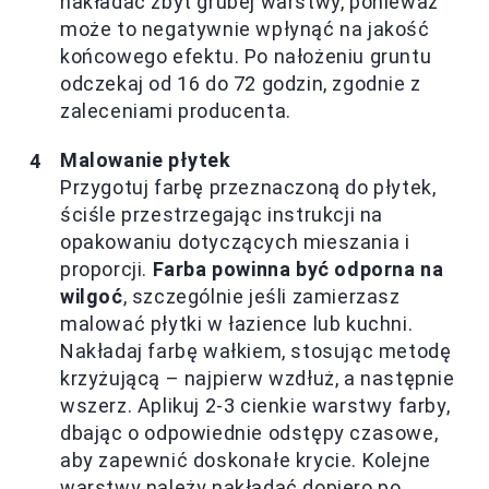
nakładać zbyt grubej warstwy, ponieważ
może to negatywnie wpłynąć na jakość
końcowego efektu. Po nałożeniu gruntu
odczekaj od 16 do 72 godzin, zgodnie z
zaleceniami producenta.
Malowanie płytek
Przygotuj farbę przeznaczoną do płytek,
ściśle przestrzegając instrukcji na
opakowaniu dotyczących mieszania i
proporcji.
Farba powinna być odporna na
wilgoć
, szczególnie jeśli zamierzasz
malować płytki w łazience lub kuchni.
Nakładaj farbę wałkiem, stosując metodę
krzyżującą – najpierw wzdłuż, a następnie
wszerz. Aplikuj 2-3 cienkie warstwy farby,
dbając o odpowiednie odstępy czasowe,
aby zapewnić doskonałe krycie. Kolejne
warstwy należy nakładać dopiero po