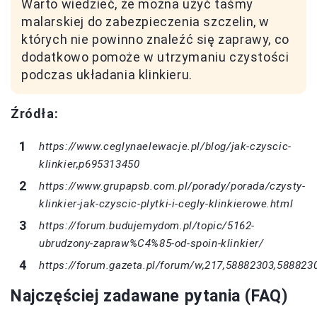
Warto wiedzieć, że można użyć taśmy
malarskiej do zabezpieczenia szczelin, w
których nie powinno znaleźć się zaprawy, co
dodatkowo pomoże w utrzymaniu czystości
podczas układania klinkieru.
Źródła:
https://www.ceglynaelewacje.pl/blog/jak-czyscic-
klinkier,p695313450
https://www.grupapsb.com.pl/porady/porada/czysty-
klinkier-jak-czyscic-plytki-i-cegly-klinkierowe.html
https://forum.budujemydom.pl/topic/5162-
ubrudzony-zapraw%C4%85-od-spoin-klinkier/
https://forum.gazeta.pl/forum/w,217,58882303,588823
Najczęściej zadawane pytania (FAQ)