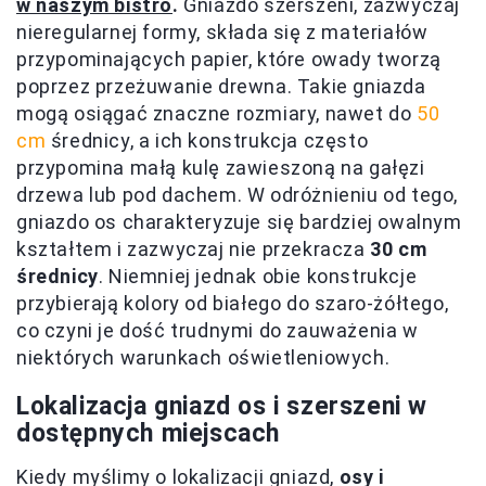
w naszym bistro
.
Gniazdo szerszeni, zazwyczaj
nieregularnej formy, składa się z materiałów
przypominających papier, które owady tworzą
poprzez przeżuwanie drewna. Takie gniazda
mogą osiągać znaczne rozmiary, nawet do
50
cm
średnicy, a ich konstrukcja często
przypomina małą kulę zawieszoną na gałęzi
drzewa lub pod dachem. W odróżnieniu od tego,
gniazdo os charakteryzuje się bardziej owalnym
kształtem i zazwyczaj nie przekracza
30 cm
średnicy
. Niemniej jednak obie konstrukcje
przybierają kolory od białego do szaro-żółtego,
co czyni je dość trudnymi do zauważenia w
niektórych warunkach oświetleniowych.
Lokalizacja gniazd os i szerszeni w
dostępnych miejscach
Kiedy myślimy o lokalizacji gniazd,
osy i