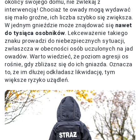
okolicy swojego domu, nie zwlekaj z
interwencją! Chociaż te owady mogą wydawać
się mało groźne, ich liczba szybko się zwiększa.
W jednym gnieździe może znajdować się
nawet
do tysiąca osobników
. Lekceważenie takiego
znaku prowadzi do niebezpiecznych sytuacji,
zwłaszcza w obecności osób uczulonych na jad
owadów. Warto wiedzieć, że poziom agresji os
rośnie, gdy zbliżasz się do ich gniazda. Oznacza
to, że im dłużej odkładasz likwidację, tym
większe ryzyko użądleń.