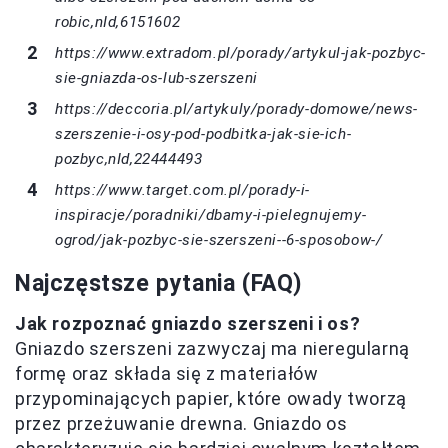
robic,nId,6151602
https://www.extradom.pl/porady/artykul-jak-pozbyc-
sie-gniazda-os-lub-szerszeni
https://deccoria.pl/artykuly/porady-domowe/news-
szerszenie-i-osy-pod-podbitka-jak-sie-ich-
pozbyc,nId,22444493
https://www.target.com.pl/porady-i-
inspiracje/poradniki/dbamy-i-pielegnujemy-
ogrod/jak-pozbyc-sie-szerszeni--6-sposobow-/
Najczęstsze pytania (FAQ)
Jak rozpoznać gniazdo szerszeni i os?
Gniazdo szerszeni zazwyczaj ma nieregularną
formę oraz składa się z materiałów
przypominających papier, które owady tworzą
przez przeżuwanie drewna. Gniazdo os