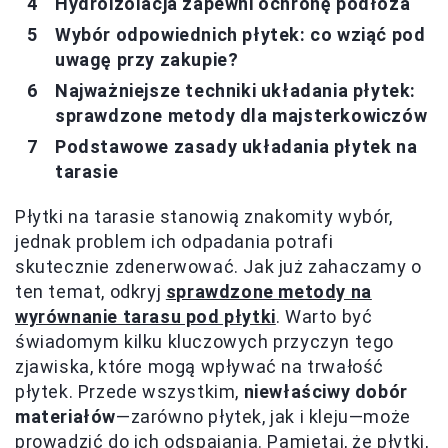
Hydroizolacja zapewni ochronę podłoża
Wybór odpowiednich płytek: co wziąć pod
uwagę przy zakupie?
Najważniejsze techniki układania płytek:
sprawdzone metody dla majsterkowiczów
Podstawowe zasady układania płytek na
tarasie
Płytki na tarasie stanowią znakomity wybór,
jednak problem ich odpadania potrafi
skutecznie zdenerwować. Jak już zahaczamy o
ten temat, odkryj
sprawdzone metody na
wyrównanie tarasu pod płytki
. Warto być
świadomym kilku kluczowych przyczyn tego
zjawiska, które mogą wpływać na trwałość
płytek. Przede wszystkim,
niewłaściwy dobór
materiałów
—zarówno płytek, jak i kleju—może
prowadzić do ich odspajania. Pamiętaj, że płytki,