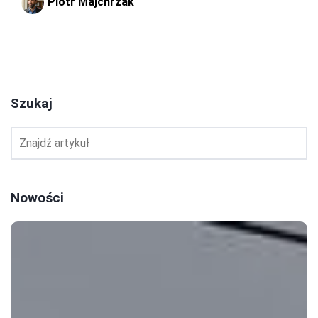
Piotr Majchrzak
1
2
Szukaj
Nowości