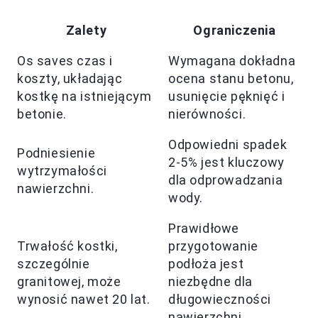
Zalety
Ograniczenia
Os saves czas i
Wymagana dokładna
koszty, układając
ocena stanu betonu,
kostkę na istniejącym
usunięcie pęknięć i
betonie.
nierówności.
Odpowiedni spadek
Podniesienie
2-5% jest kluczowy
wytrzymałości
dla odprowadzania
nawierzchni.
wody.
Prawidłowe
Trwałość kostki,
przygotowanie
szczególnie
podłoża jest
granitowej, może
niezbędne dla
wynosić nawet 20 lat.
długowieczności
nawierzchni.