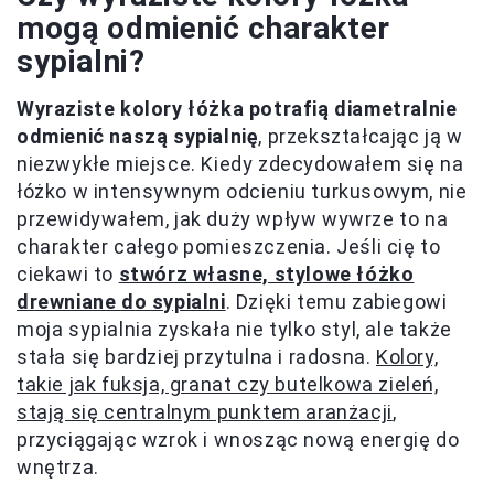
mogą odmienić charakter
sypialni?
Wyraziste kolory łóżka potrafią diametralnie
odmienić naszą sypialnię
, przekształcając ją w
niezwykłe miejsce. Kiedy zdecydowałem się na
łóżko w intensywnym odcieniu turkusowym, nie
przewidywałem, jak duży wpływ wywrze to na
charakter całego pomieszczenia. Jeśli cię to
ciekawi to
stwórz własne, stylowe łóżko
drewniane do sypialni
. Dzięki temu zabiegowi
moja sypialnia zyskała nie tylko styl, ale także
stała się bardziej przytulna i radosna.
Kolory,
takie jak fuksja, granat czy butelkowa zieleń,
stają się centralnym punktem aranżacji
,
przyciągając wzrok i wnosząc nową energię do
wnętrza.