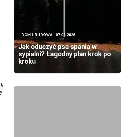
DOM I BUDOWA
07.08.2026
Jak oduczyć psa spania w
sypialni? Łagodny plan krok po
kroku
m,
y
z