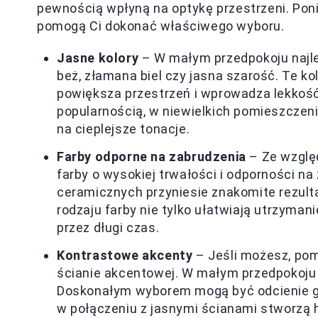
pewnością wpłyną na optykę przestrzeni. Pon
pomogą Ci dokonać właściwego wyboru.
Jasne kolory
– W małym przedpokoju najlepi
beż, złamana biel czy jasna szarość. Te ko
powiększa przestrzeń i wprowadza lekkość 
popularnością, w niewielkich pomieszczeni
na cieplejsze tonacje.
Farby odporne na zabrudzenia
– Ze wzglę
farby o wysokiej trwałości i odporności n
ceramicznych przyniesie znakomite rezulta
rodzaju farby nie tylko ułatwiają utrzyman
przez długi czas.
Kontrastowe akcenty
– Jeśli możesz, pom
ścianie akcentowej. W małym przedpokoju t
Doskonałym wyborem mogą być odcienie gran
w połączeniu z jasnymi ścianami stworzą 