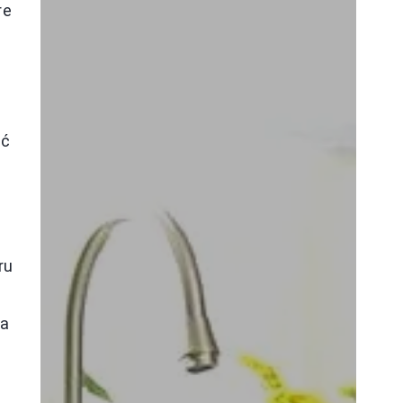
re
ić
ru
na
e