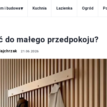
▾
m i budowa
Kuchnia
Łazienka
Ogród
P
MALOWANIE
ać do małego przedpokoju?
Majchrzak
21.06.2026