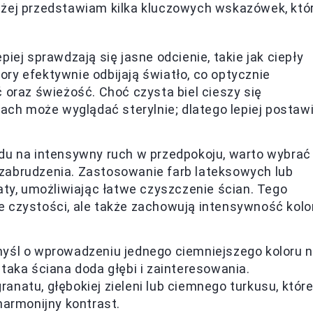
iżej przedstawiam kilka kluczowych wskazówek, któ
ej sprawdzają się jasne odcienie, takie jak ciepły
lory efektywnie odbijają światło, co optycznie
oraz świeżość. Choć czysta biel cieszy się
ach może wyglądać sterylnie; dlatego lepiej postaw
du na intensywny ruch w przedpokoju, warto wybrać
a zabrudzenia. Zastosowanie farb lateksowych lub
ty, umożliwiając łatwe czyszczenie ścian. Tego
ie czystości, ale także zachowują intensywność kolo
yśl o wprowadzeniu jednego ciemniejszego koloru 
aka ściana doda głębi i zainteresowania.
atu, głębokiej zieleni lub ciemnego turkusu, któr
harmonijny kontrast.