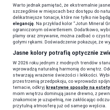
Warto jednak pamiętać, że ekstremalnie jasne 
szczególnie w miejscach bez dostępu do natur
delikatniejsze tonacje, które nie tylko nie będ
elegancję
. Na przykład kolor “Jotun Mineral G
ograniczonym oświetleniem. Dodatkowo, wybie
plamy oraz zmywanie, można zadbać o czystoś
gołymi rękami. Doświadczenie pokazuje, że wy
Jasne kolory potrafią optycznie zw
W 2026 roku jednym z modnych trendów staną s
wprowadzą naturalną harmonię do wnętrz. Odcie
stwarzają wrażenie świeżości i lekkości. Wybi
przestrzenią przedpokoju, co wprowadzi spój
temacie, odkryj
kreatywne sposoby na estety
moim wnętrzu dominują jasne drewno, z pewno
znakomicie je uzupełnią, nie zakłócając odcz
przytulną atmosferę już od samego wejścia.