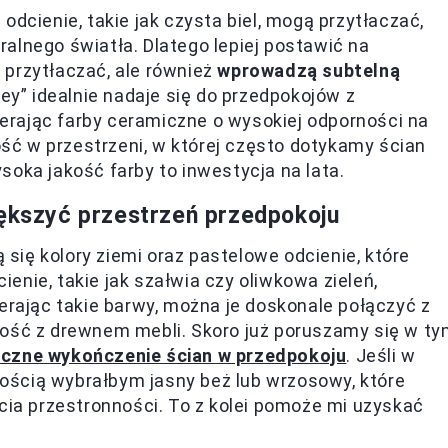
odcienie, takie jak czysta biel, mogą przytłaczać,
alnego światła. Dlatego lepiej postawić na
ą przytłaczać, ale również
wprowadzą subtelną
rey” idealnie nadaje się do przedpokojów z
rając farby ceramiczne o wysokiej odporności na
ć w przestrzeni, w której często dotykamy ścian
soka jakość farby to inwestycja na lata.
iększyć przestrzeń przedpokoju
ię kolory ziemi oraz pastelowe odcienie, które
nie, takie jak szałwia czy oliwkowa zieleń,
erając takie barwy, można je doskonale połączyć z
ność z drewnem mebli. Skoro już poruszamy się w t
czne wykończenie ścian w przedpokoju
. Jeśli w
ścią wybrałbym jasny beż lub wrzosowy, które
ucia przestronności. To z kolei pomoże mi uzyskać