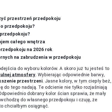
zyć przestrzeń przedpokoju
ego przedpokoju?
w przedpokoju?
rojem całego wnętrza
przedpokoju na 2026 rok
rnych na zabrudzenia w przedpokoju
jścia do wyboru kolorów. A skoro już tu jesteś to
tulnej atmosfery
. Wybierając odpowiednie barwy,
szenie przestrzeni
. Jasne kolory, w tym ciepły beż,
ę do tego nadają. Te odcienie nie tylko rozjaśniają
 Odpowiednio dobrany kolor ścian sprawia, że mały
 wchodzę do własnego przedpokoju i czuję, że
 to chciałbym osiągnąć.