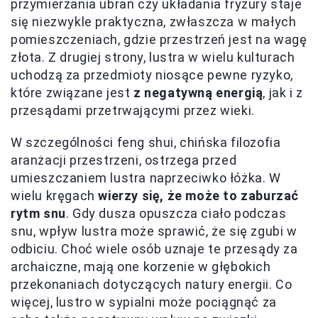
przymierzania ubrań czy układania fryzury staje
się niezwykle praktyczna, zwłaszcza w małych
pomieszczeniach, gdzie przestrzeń jest na wagę
złota. Z drugiej strony, lustra w wielu kulturach
uchodzą za przedmioty niosące pewne ryzyko,
które związane jest
z negatywną energią
, jak i z
przesądami przetrwającymi przez wieki.
W szczególności feng shui, chińska filozofia
aranżacji przestrzeni, ostrzega przed
umieszczaniem lustra naprzeciwko łóżka. W
wielu kręgach
wierzy się, że może to zaburzać
rytm snu
. Gdy dusza opuszcza ciało podczas
snu, wpływ lustra może sprawić, że się zgubi w
odbiciu. Choć wiele osób uznaje te przesądy za
archaiczne, mają one korzenie w głębokich
przekonaniach dotyczących natury energii. Co
więcej, lustro w sypialni może pociągnąć za