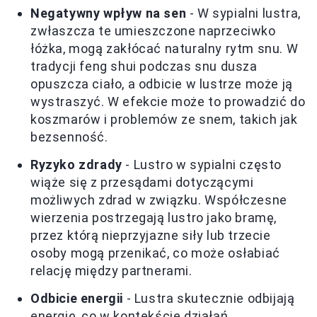
Negatywny wpływ na sen
- W sypialni lustra,
zwłaszcza te umieszczone naprzeciwko
łóżka, mogą zakłócać naturalny rytm snu. W
tradycji feng shui podczas snu dusza
opuszcza ciało, a odbicie w lustrze może ją
wystraszyć. W efekcie może to prowadzić do
koszmarów i problemów ze snem, takich jak
bezsenność.
Ryzyko zdrady
- Lustro w sypialni często
wiąże się z przesądami dotyczącymi
możliwych zdrad w związku. Współczesne
wierzenia postrzegają lustro jako bramę,
przez którą nieprzyjazne siły lub trzecie
osoby mogą przenikać, co może osłabiać
relację między partnerami.
Odbicie energii
- Lustra skutecznie odbijają
energię, co w kontekście działań