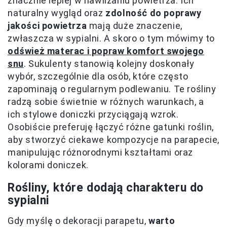
znacznie lepiej w nawilżaniu powietrza. Ich
naturalny wygląd oraz
zdolność do poprawy
jakości powietrza
mają duże znaczenie,
zwłaszcza w sypialni. A skoro o tym mówimy to
odśwież materac i popraw komfort swojego
snu
. Sukulenty stanowią kolejny doskonały
wybór, szczególnie dla osób, które często
zapominają o regularnym podlewaniu. Te rośliny
radzą sobie świetnie w różnych warunkach, a
ich stylowe doniczki przyciągają wzrok.
Osobiście preferuję łączyć różne gatunki roślin,
aby stworzyć ciekawe kompozycje na parapecie,
manipulując różnorodnymi kształtami oraz
kolorami doniczek.
Rośliny, które dodają charakteru do
sypialni
Gdy myślę o dekoracji parapetu,
warto