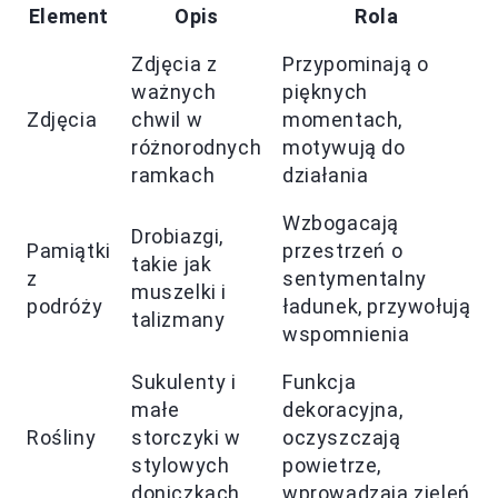
Element
Opis
Rola
Zdjęcia z
Przypominają o
ważnych
pięknych
Zdjęcia
chwil w
momentach,
różnorodnych
motywują do
ramkach
działania
Wzbogacają
Drobiazgi,
Pamiątki
przestrzeń o
takie jak
z
sentymentalny
muszelki i
podróży
ładunek, przywołują
talizmany
wspomnienia
Sukulenty i
Funkcja
małe
dekoracyjna,
Rośliny
storczyki w
oczyszczają
stylowych
powietrze,
doniczkach
wprowadzają zieleń