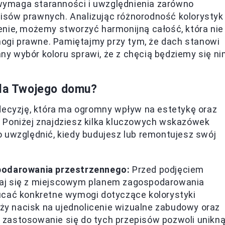
ymaga staranności i uwzględnienia zarówno
episów prawnych. Analizując różnorodność kolorystyk
enie, możemy stworzyć harmonijną całość, która nie
ymogi prawne. Pamiętajmy przy tym, że dach stanowi
y wybór koloru sprawi, że z chęcią będziemy się n
dla Twojego domu?
 decyzję, która ma ogromny wpływ na estetykę oraz
 Poniżej znajdziesz kilka kluczowych wskazówek
 uwzględnić, kiedy budujesz lub remontujesz swój
podarowania przestrzennego:
Przed podjęciem
znaj się z miejscowym planem zagospodarowania
cać konkretne wymogi dotyczące kolorystyki
ży nacisk na ujednolicenie wizualne zabudowy oraz
e zastosowanie się do tych przepisów pozwoli unikn