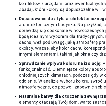
konfliktów z urzędami oraz ewentualnyc
Zbadaj, które kolory są dopuszczalne w Tw
Dopasowanie do stylu architektoniczneg
architektonicznym budynku. Na przykład, ci
sprawdzą się doskonale w nowoczesnych pr
będą idealnym wyborem dla tradycyjnych, 
dachu, weź pod uwagę, jaką atmosferę pra
okolicy. Ważne, aby kolor dachu korespon
innymi elementami, takimi jak okna czy drz
Sprawdzanie wpływu koloru na izolację:
Pa
funkcjonalność. Ciemniejsze kolory absorb
chłodniejszych klimatach, podczas gdy w c
odcienie. W analizie wyboru koloru, zwróć 
atmosferyczne, co pozwoli zapewnić sobi
Naturalne barwy dla otoczenia zewnętrz
elementy otaczają Twój dom, warto zasto