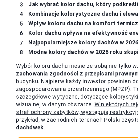
Jak wybrać kolor dachu, który podkreśl
Kombinacje kolorystyczne dachu i elewa
Wpływ koloru dachu na komfort termicz
Kolor dachu wpływa na efektywność en
Najpopularniejsze kolory dachów w 2026 r
Modne kolory dachów w 2026 roku skupi
Wybór koloru dachu niesie ze sobą nie tylko 
zachowania zgodności z przepisami prawnym
budynku. Najpierw każdy inwestor powinien 
zagospodarowania przestrzennego (MPZP). To
szczegółowe wytyczne, dotyczące kolorystyki
wizualnej w danym obszarze.
W niektórych re
stref ochrony zabytków, występują restrykcyj
przykład, w zachodnich terenach Polski częs
dachówek
.