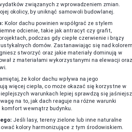
h wydatków związanych z wprowadzeniem zmian.
ojej okolicy, by uniknąć samowoli budowlanej.
o:
Kolor dachu powinien współgrać ze stylem
emne odcienie, takie jak antracyt czy grafit,
ojektach, podczas gdy ciepłe czerwienie i brązy
rustykalnych domów. Zastanawiając się nad kolore
gniesz stworzyć oraz jakie materiały dominują w
dował z materiałami wykorzystanymi na elewacji ora
wi.
miętaj, że kolor dachu wpływa na jego
ują więcej ciepła, co może okazać się korzystne w
ieplejszych warunkach lepiej sprawdzą się jaśniejs
uwagę na to, jak dach reaguje na różne warunki
e komfort wewnątrz budynku.
nego:
Jeśli lasy, tereny zielone lub inne naturalne
sować kolory harmonizujące z tym środowiskiem.