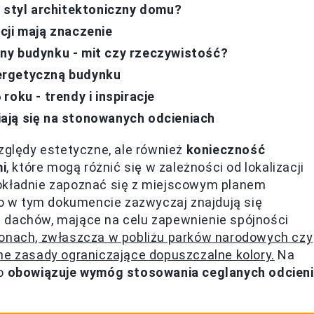
i styl architektoniczny domu?
cji mają znaczenie
ny budynku - mit czy rzeczywistość?
ergetyczną budynku
oku - trendy i inspiracje
ają się na stonowanych odcieniach
względy estetyczne, ale również
konieczność
i
, które mogą różnić się w zależności od lokalizacji
dokładnie zapoznać się z miejscowym planem
 w tym dokumencie zazwyczaj znajdują się
 dachów, mające na celu zapewnienie spójności
jonach, zwłaszcza w pobliżu parków narodowych czy
ne zasady ograniczające dopuszczalne kolory.
Na
to
obowiązuje wymóg stosowania ceglanych odcieni