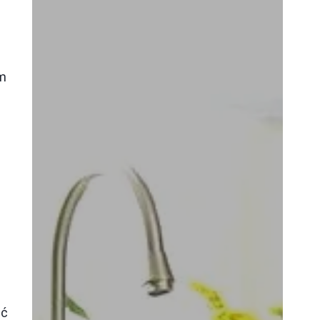
im
ąć