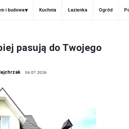
▾
m i budowa
Kuchnia
Łazienka
Ogród
P
DACH
piej pasują do Twojego
Majchrzak
06.07.2026