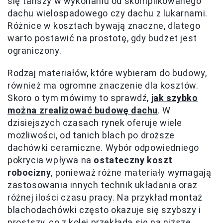
się tańszy w wykonaniu od skomplikowanego
dachu wielospadowego czy dachu z lukarnami.
Różnice w kosztach bywają znaczne, dlatego
warto postawić na prostotę, gdy budżet jest
ograniczony.
Rodzaj materiałów, które wybieram do budowy,
również ma ogromne znaczenie dla kosztów.
Skoro o tym mówimy to sprawdź,
jak szybko
można zrealizować budowę dachu
. W
dzisiejszych czasach rynek oferuje wiele
możliwości, od tanich blach po droższe
dachówki ceramiczne. Wybór odpowiedniego
pokrycia wpływa na
ostateczny koszt
robocizny
, ponieważ różne materiały wymagają
zastosowania innych technik układania oraz
różnej ilości czasu pracy. Na przykład montaż
blachodachówki często okazuje się szybszy i
prostszy, co z kolei przekłada się na niższe