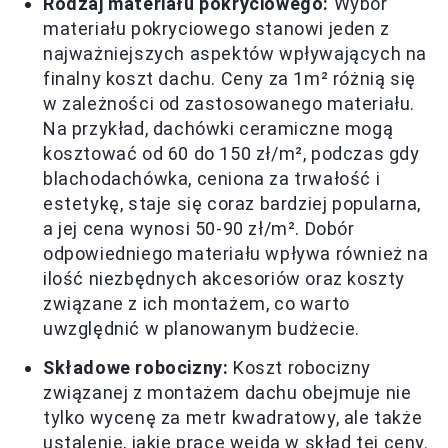
Rodzaj materiału pokryciowego:
Wybór
materiału pokryciowego stanowi jeden z
najważniejszych aspektów wpływających na
finalny koszt dachu. Ceny za 1m² różnią się
w zależności od zastosowanego materiału.
Na przykład, dachówki ceramiczne mogą
kosztować od 60 do 150 zł/m², podczas gdy
blachodachówka, ceniona za trwałość i
estetykę, staje się coraz bardziej popularna,
a jej cena wynosi 50-90 zł/m². Dobór
odpowiedniego materiału wpływa również na
ilość niezbędnych akcesoriów oraz koszty
związane z ich montażem, co warto
uwzględnić w planowanym budżecie.
Składowe robocizny:
Koszt robocizny
związanej z montażem dachu obejmuje nie
tylko wycenę za metr kwadratowy, ale także
ustalenie, jakie prace wejdą w skład tej ceny.