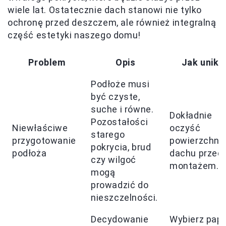
wiele lat. Ostatecznie dach stanowi nie tylko
ochronę przed deszczem, ale również integralną
część estetyki naszego domu!
Problem
Opis
Jak unika
Podłoże musi
być czyste,
suche i równe.
Dokładnie
Pozostałości
Niewłaściwe
oczyść
starego
przygotowanie
powierzchni
pokrycia, brud
podłoża
dachu przed
czy wilgoć
montażem.
mogą
prowadzić do
nieszczelności.
Decydowanie
Wybierz pap