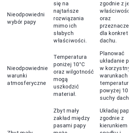
się na
zgodnie z jej
najtańsze
właściwości
Nieodpowiedni
rozwiązania
oraz
wybór papy
mimo ich
przeznaczen
słabych
dla konkretn
właściwości.
dachu.
Planować
Temperatura
układanie pa
poniżej 10°C
Nieodpowiednie
w korzystny
oraz wilgotność
warunki
warunkach -
mogą
atmosferyczne
temperatura
uszkodzić
powyżej 10°C
materiał.
suchy dach.
Zbyt mały
Układaj papę
zakład między
zgodnie z
pasami papy
kierunkiem
Zbyt mały
może
spadku i