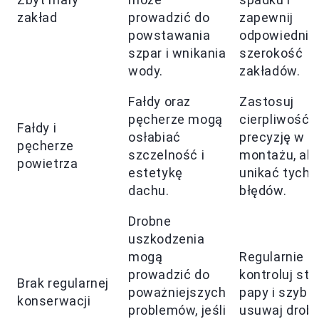
zakład
prowadzić do
zapewnij
powstawania
odpowiednią
szpar i wnikania
szerokość
wody.
zakładów.
Fałdy oraz
Zastosuj
pęcherze mogą
cierpliwość i
Fałdy i
osłabiać
precyzję w
pęcherze
szczelność i
montażu, ab
powietrza
estetykę
unikać tych
dachu.
błędów.
Drobne
uszkodzenia
mogą
Regularnie
prowadzić do
kontroluj sta
Brak regularnej
poważniejszych
papy i szybk
konserwacji
problemów, jeśli
usuwaj drob