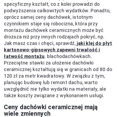
specyficzny kształt, co z kolei prowadzi do
podwyższenia całkowitych wydatków. Ponadto,
oprócz samej ceny dachówek, istotnym
czynnikiem staje się robocizna, która przy
montażu dachówek ceramicznych może być
droższa niż przy innych rodzajach pokryć, np.
Jak masz czas i chęci, sprawdź,
jaki klej do płyt
kartonowo-gipsowych zapewni trwałość i
łatwość montażu
. blachodachówkach.
Przeciętne stawki za ułożenie dachówki
ceramicznej kształtują się w granicach od 80 do
120 zł za metr kwadratowy. W związku z tym,
planując budowę lub remont dachu, warto
uwzględnić nie tylko wydatki na materiały, ale
także koszty związane z wykonaniem usługi.
Ceny dachówki ceramicznej mają
wiele zmiennych