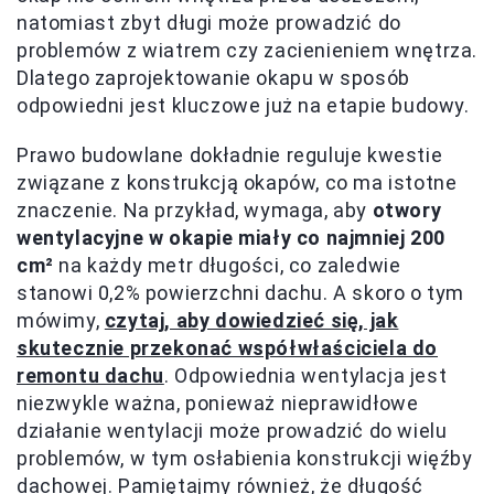
natomiast zbyt długi może prowadzić do
problemów z wiatrem czy zacienieniem wnętrza.
Dlatego zaprojektowanie okapu w sposób
odpowiedni jest kluczowe już na etapie budowy.
Prawo budowlane dokładnie reguluje kwestie
związane z konstrukcją okapów, co ma istotne
znaczenie. Na przykład, wymaga, aby
otwory
wentylacyjne w okapie miały co najmniej 200
cm²
na każdy metr długości, co zaledwie
stanowi 0,2% powierzchni dachu. A skoro o tym
mówimy,
czytaj, aby dowiedzieć się, jak
skutecznie przekonać współwłaściciela do
remontu dachu
. Odpowiednia wentylacja jest
niezwykle ważna, ponieważ nieprawidłowe
działanie wentylacji może prowadzić do wielu
problemów, w tym osłabienia konstrukcji więźby
dachowej. Pamiętajmy również, że długość