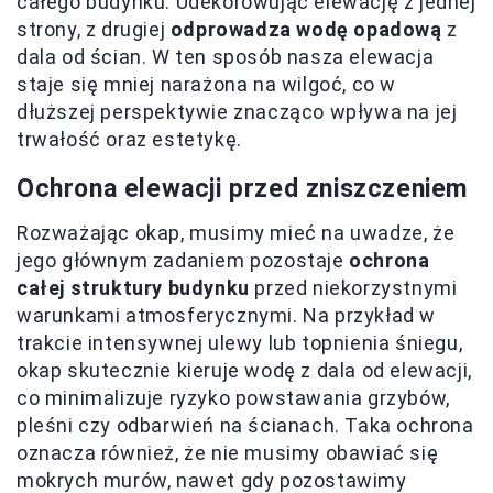
całego budynku. Udekorowując elewację z jednej
strony, z drugiej
odprowadza wodę opadową
z
dala od ścian. W ten sposób nasza elewacja
staje się mniej narażona na wilgoć, co w
dłuższej perspektywie znacząco wpływa na jej
trwałość oraz estetykę.
Ochrona elewacji przed zniszczeniem
Rozważając okap, musimy mieć na uwadze, że
jego głównym zadaniem pozostaje
ochrona
całej struktury budynku
przed niekorzystnymi
warunkami atmosferycznymi. Na przykład w
trakcie intensywnej ulewy lub topnienia śniegu,
okap skutecznie kieruje wodę z dala od elewacji,
co minimalizuje ryzyko powstawania grzybów,
pleśni czy odbarwień na ścianach. Taka ochrona
oznacza również, że nie musimy obawiać się
mokrych murów, nawet gdy pozostawimy