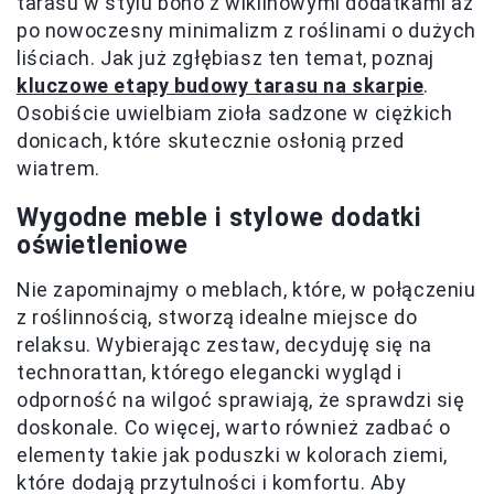
tarasu w stylu boho z wiklinowymi dodatkami aż
po nowoczesny minimalizm z roślinami o dużych
liściach. Jak już zgłębiasz ten temat, poznaj
kluczowe etapy budowy tarasu na skarpie
.
Osobiście uwielbiam zioła sadzone w ciężkich
donicach, które skutecznie osłonią przed
wiatrem.
Wygodne meble i stylowe dodatki
oświetleniowe
Nie zapominajmy o meblach, które, w połączeniu
z roślinnością, stworzą idealne miejsce do
relaksu. Wybierając zestaw, decyduję się na
technorattan, którego elegancki wygląd i
odporność na wilgoć sprawiają, że sprawdzi się
doskonale. Co więcej, warto również zadbać o
elementy takie jak poduszki w kolorach ziemi,
które dodają przytulności i komfortu. Aby