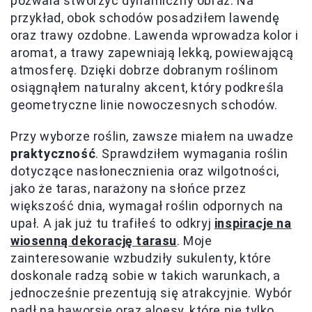
pozwala stworzyć dynamiczny obraz. Na
przykład, obok schodów posadziłem lawendę
oraz trawy ozdobne. Lawenda wprowadza kolor i
aromat, a trawy zapewniają lekką, powiewającą
atmosferę. Dzięki dobrze dobranym roślinom
osiągnąłem naturalny akcent, który podkreśla
geometryczne linie nowoczesnych schodów.
Przy wyborze roślin, zawsze miałem na uwadze
praktyczność
. Sprawdziłem wymagania roślin
dotyczące nasłonecznienia oraz wilgotności,
jako że taras, narażony na słońce przez
większość dnia, wymagał roślin odpornych na
upał. A jak już tu trafiłeś to odkryj
inspiracje na
wiosenną dekorację tarasu
. Moje
zainteresowanie wzbudziły sukulenty, które
doskonale radzą sobie w takich warunkach, a
jednocześnie prezentują się atrakcyjnie. Wybór
padł na haworsje oraz aloesy, które nie tylko