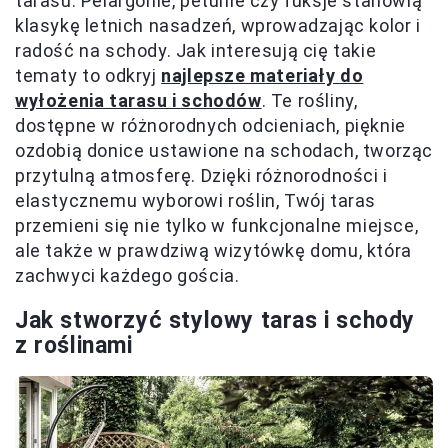
tarasu. Pelargonie, petunie czy fuksje stanowią
klasykę letnich nasadzeń, wprowadzając kolor i
radość na schody. Jak interesują cię takie
tematy to odkryj
najlepsze materiały do
wyłożenia tarasu i schodów
. Te rośliny,
dostępne w różnorodnych odcieniach, pięknie
ozdobią donice ustawione na schodach, tworząc
przytulną atmosferę. Dzięki różnorodności i
elastycznemu wyborowi roślin, Twój taras
przemieni się nie tylko w funkcjonalne miejsce,
ale także w prawdziwą wizytówkę domu, która
zachwyci każdego gościa.
Jak stworzyć stylowy taras i schody
z roślinami