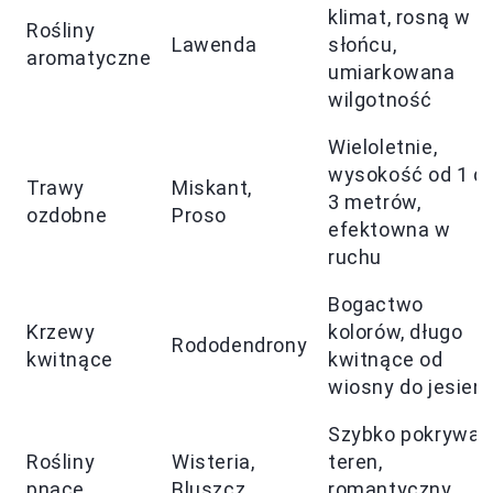
klimat, rosną w
Rośliny
Lawenda
słońcu,
aromatyczne
umiarkowana
wilgotność
Wieloletnie,
wysokość od 1 d
Trawy
Miskant,
3 metrów,
ozdobne
Proso
efektowna w
ruchu
Bogactwo
Krzewy
kolorów, długo
Rododendrony
kwitnące
kwitnące od
wiosny do jesieni
Szybko pokrywaj
Rośliny
Wisteria,
teren,
pnące
Bluszcz
romantyczny