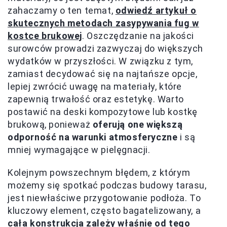
zahaczamy o ten temat,
odwiedź artykuł o
skutecznych metodach zasypywania fug w
kostce brukowej
. Oszczędzanie na jakości
surowców prowadzi zazwyczaj do większych
wydatków w przyszłości. W związku z tym,
zamiast decydować się na najtańsze opcje,
lepiej zwrócić uwagę na materiały, które
zapewnią trwałość oraz estetykę. Warto
postawić na deski kompozytowe lub kostkę
brukową, ponieważ
oferują one większą
odporność na warunki atmosferyczne
i są
mniej wymagające w pielęgnacji.
Kolejnym powszechnym błędem, z którym
możemy się spotkać podczas budowy tarasu,
jest niewłaściwe przygotowanie podłoża. To
kluczowy element, często bagatelizowany, a
cała konstrukcja zależy właśnie od tego