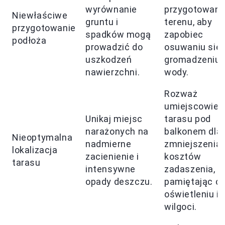
wyrównanie
przygotowani
Niewłaściwe
gruntu i
terenu, aby
przygotowanie
spadków mogą
zapobiec
podłoża
prowadzić do
osuwaniu się 
uszkodzeń
gromadzeniu
nawierzchni.
wody.
Rozważ
umiejscowien
Unikaj miejsc
tarasu pod
narażonych na
balkonem dla
Nieoptymalna
nadmierne
zmniejszenia
lokalizacja
zacienienie i
kosztów
tarasu
intensywne
zadaszenia,
opady deszczu.
pamiętając o
oświetleniu i
wilgoci.