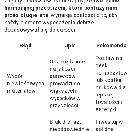
zbędnych kosztów. Pamiętajmy, że
tworzenie
harmonijnej przestrzeni, która posłuży nam
przez długie lata
, wymaga dbałości o to, aby
każdy element wyposażenia dobrze
dopasowywał się do całości.
Błąd
Opis
Rekomendac
Postaw na
Oszczędzanie
deski
na jakości
kompozytowe
Wybór
surowców
lub kostkę
niewłaściwych
prowadzi do
brukową dla
materiałów
większych
lepszej
wydatków w
trwałości i
przyszłości.
estetyki.
Brak drenażu,
Inwestuj w
nieodpowiednie
solidne