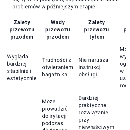
problemów w późniejszym etapie.
Zalety
Wady
Zalety
przewozu
przewozu
przewozu
pr
przodem
przodem
tyłem
Mo
Wygląda
wys
Trudności z
Nie narusza
bardziej
ogr
otwieraniem
instrukcji
stabilnie i
w
bagażnika
obsługi
estetycznie
ust
row
Bardziej
Może
praktyczne
prowadzić
rozwiązanie
do irytacji
przy
podczas
niewłaściwym