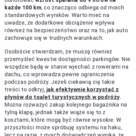
każde 100 km
, co znacząco odbiega od moich
standardowych wyników. Warto mieć na
uwadze, że dodatkowe obciążenie wpływa
również na bezpieczeństwo oraz na to, jak auto
zachowuje się w trudnych warunkach.
Osobiście stwierdzam, że muszę również
przemyśleć kwestie dostępności parkingów. Nie
wszędzie będę w stanie wjechać z rowerami na
dachu, co wprowadza pewne ograniczenia
podczas podróży. Jeżeli ciekawią cię takie
treści to odkryj,
jak efektywnie korzystać z
płynów do toalet turystycznych w podróży
.
Można rozważyć zakup kolejnego bagażnika na
tylną klapę, jednak także wiąże się to z
kosztami, które mogą być równie wysokie. W
przyszłości może spróbuję systemu na haku,
lecz na razie, z moich doświadczeń wynika, że