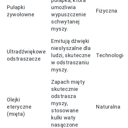
pułapka, która
Pułapki
umożliwia
Fizyczna
żywołowne
wypuszczenie
schwytanej
myszy.
Emitują dźwięki
niesłyszalne dla
Ultradźwiękowe
ludzi, skuteczne
Technologic
odstraszacze
w odstraszaniu
myszy.
Zapach mięty
skutecznie
odstrasza
Olejki
myszy,
eteryczne
Naturalna
stosowane
(mięta)
kulki waty
nasączone