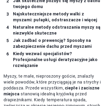
Jak skutecznie pozbyć się myszy z dachu
twojego domu
Najskuteczniejsze metody walki z
myszami: pułapki, odstraszacze i więcej
Naturalne metody odstraszania myszy są
niezwykle skuteczne
Jak zadbać o prewencję? Sposoby na
zabezpieczenie dachu przed myszami
Kiedy wezwać specjalistów?
Profesjonalne usługi deratyzacyjne jako
rozwiązanie
Myszy, te małe, nieproszony goście, znalazły
wiele powodów, które przyciągają je na strychy i
poddasza. Przede wszystkim,
ciepłe i zaciszne
miejsca
stanowią idealną kryjówkę przed
drapieżnikami. Kiedy temperatura spada,
zwłaszcza w okresie jesienno-zimowym, strych