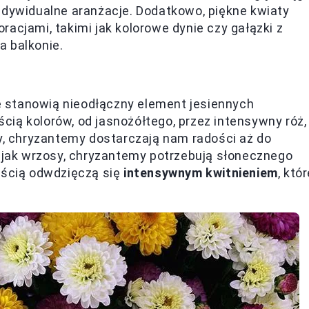
ndywidualne aranżacje. Dodatkowo, piękne kwiaty
acjami, takimi jak kolorowe dynie czy gałązki z
a balkonie.
 stanowią nieodłączny element jesiennych
ością kolorów, od jasnożółtego, przez intensywny róż,
dy, chryzantemy dostarczają nam radości aż do
ak wrzosy, chryzantemy potrzebują słonecznego
ością odwdzięczą się
intensywnym kwitnieniem
, któ