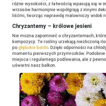
różne wysokości, z łatwością wpasują się w i
wrzosów harmonijnie współgrają z innymi dekor
liśćmi, tworząc naprawdę malowniczy widok n
Chryzantemy – królowe jesieni
Nie można zapomnieć o chryzantemach, które
kompozycji. Te rośliny urzekają niezliczoną il
po
głębokie bordo
. Dzięki odporności na chło
momentu pierwszych przymrozków. Podobnie j
miejsca i regularnego podlewania, ale z pewn
uświetni nasz balkon.