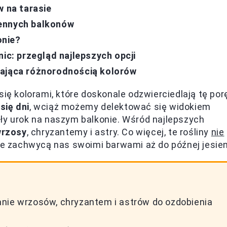
w na tarasie
iennych balkonów
onie?
nic: przegląd najlepszych opcji
cająca różnorodnością kolorów
się kolorami, które doskonale odzwierciedlają tę por
się dni
, wciąż możemy delektować się widokiem
ły urok na naszym balkonie. Wśród najlepszych
rzosy
, chryzantemy i astry. Co więcej, te rośliny
nie
kże zachwycą nas swoimi barwami aż do późnej jesien
anie wrzosów, chryzantem i astrów do ozdobienia