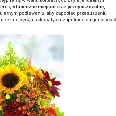
tępne są w wielu kolorach, co czyni je idealnym
ferują
słoneczne miejsce
oraz
przepuszczalne,
gularnym podlewaniu, aby zapobiec przesuszeniu
a, przez co będą doskonałym uzupełnieniem jesiennyc