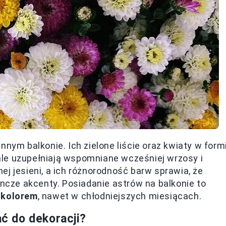
nnym balkonie. Ich zielone liście oraz kwiaty w form
le uzupełniają wspomniane wcześniej wrzosy i
j jesieni, a ich różnorodność barw sprawia, że
yncze akcenty. Posiadanie astrów na balkonie to
i
kolorem
, nawet w chłodniejszych miesiącach.
ać do dekoracji?