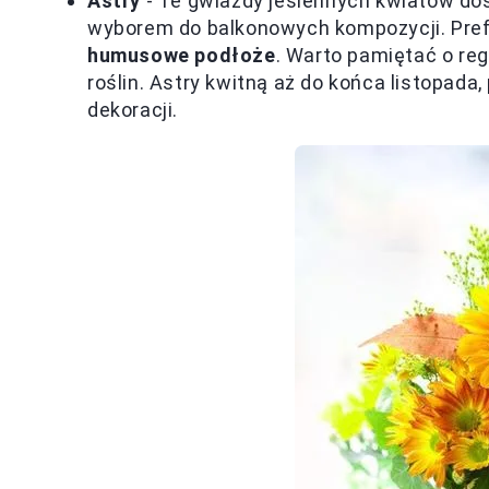
Astry
- Te gwiazdy jesiennych kwiatów dos
wyborem do balkonowych kompozycji. Pre
humusowe podłoże
. Warto pamiętać o re
roślin. Astry kwitną aż do końca listopad
dekoracji.