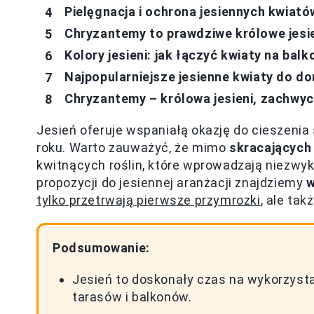
Pielęgnacja i ochrona jesiennych kwiató
Chryzantemy to prawdziwe królowe jes
Kolory jesieni: jak łączyć kwiaty na balk
Najpopularniejsze jesienne kwiaty do do
Chryzantemy – królowa jesieni, zachwy
Jesień oferuje wspaniałą okazję do cieszenia 
roku. Warto zauważyć, że mimo
skracających 
kwitnących roślin, które wprowadzają niezwyk
propozycji do jesiennej aranżacji znajdziemy
w
tylko przetrwają pierwsze przymrozki
, ale ta
Podsumowanie:
Jesień to doskonały czas na wykorzyst
tarasów i balkonów.