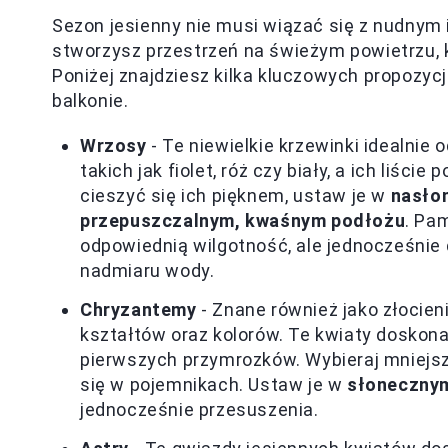
Sezon jesienny nie musi wiązać się z nudnym 
stworzysz przestrzeń na świeżym powietrzu, k
Poniżej znajdziesz kilka kluczowych propozycji
balkonie.
Wrzosy
- Te niewielkie krzewinki idealnie 
takich jak fiolet, róż czy biały, a ich liś
cieszyć się ich pięknem, ustaw je w
nasłon
przepuszczalnym, kwaśnym podłożu
. Pa
odpowiednią wilgotność, ale jednocześnie 
nadmiaru wody.
Chryzantemy
- Znane również jako złocie
kształtów oraz kolorów. Te kwiaty doskonal
pierwszych przymrozków. Wybieraj mniejsz
się w pojemnikach. Ustaw je w
słonecznym
jednocześnie przesuszenia.