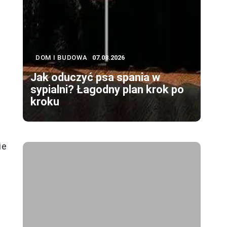
DOM I BUDOWA
07.08.2026
Jak oduczyć psa spania w
sypialni? Łagodny plan krok po
kroku
ie