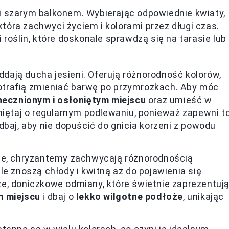
i szarym balkonem. Wybierając odpowiednie kwiaty,
tóra zachwyci życiem i kolorami przez długi czas.
 roślin, które doskonale sprawdzą się na tarasie lub
oddają ducha jesieni. Oferują różnorodność kolorów,
cie potrafią zmieniać barwę po przymrozkach. Aby móc
ecznionym i osłoniętym miejscu
oraz umieść w
miętaj o regularnym podlewaniu, ponieważ zapewni t
dbaj, aby nie dopuścić do gnicia korzeni z powodu
nie, chryzantemy zachwycają różnorodnością
e znoszą chłody i kwitną aż do pojawienia się
e, doniczkowe odmiany, które świetnie zaprezentuj
 miejscu
i dbaj o
lekko wilgotne podłoże
, unikając