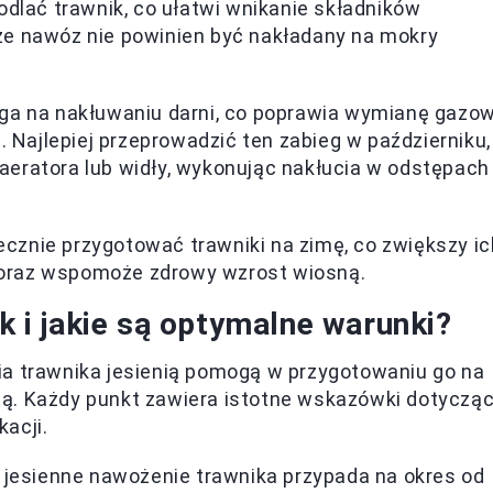
odlać trawnik, co ułatwi wnikanie składników
że nawóz nie powinien być nakładany na mokry
ga na nakłuwaniu darni, co poprawia wymianę gazo
. Najlepiej przeprowadzić ten zabieg w październiku,
eratora lub widły, wykonując nakłucia w odstępach
cznie przygotować trawniki na zimę, co zwiększy ic
 oraz wspomoże zdrowy wzrost wiosną.
ik i jakie są optymalne warunki?
ia trawnika jesienią pomogą w przygotowaniu go na
ą. Każdy punkt zawiera istotne wskazówki dotyczą
acji.
 jesienne nawożenie trawnika przypada na okres od