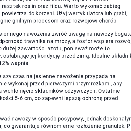
 resztek roślin oraz filcu. Warto wykonać zabieg
powietrza do korzeni. Użyj wertykulatora lub grabi,
egnie gnilnym procesom oraz rozwojowi chorób.
siennego nawożenia zwróć uwagę na nawozy bogat
odporność trawnika na mrozy, a fosfor wspiera rozwó
 dużej zawartości azotu, ponieważ może to
osłabiając jej kondycję przed zimą. Idealne składni
 12% wapnia.
ejszy czas na jesienne nawożenie przypada na
nie wykonaj przed pierwszymi przymrozkami, aby
a wchłonięcie składników odżywczych. Ostatnie
kości 5-6 cm, co zapewni lepszą ochronę przed
wać nawozy w sposób posypowy, jednak doskonał
a, co gwarantuje równomierne rozłożenie granulek. P