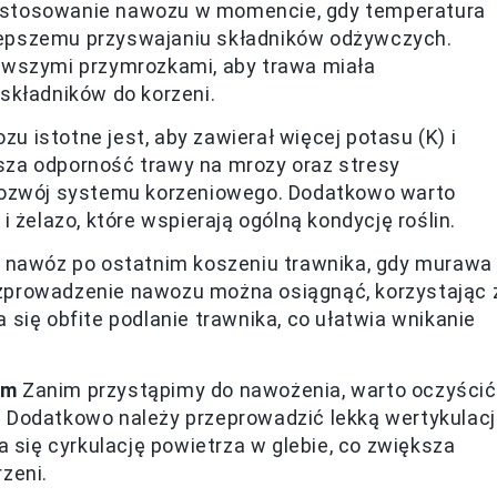
ię stosowanie nawozu w momencie, gdy temperatura
a lepszemu przyswajaniu składników odżywczych.
rwszymi przymrozkami, aby trawa miała
składników do korzeni.
 istotne jest, aby zawierał więcej potasu (K) i
ększa odporność trawy na mrozy oraz stresy
rozwój systemu korzeniowego. Dodatkowo warto
 żelazo, które wspierają ogólną kondycję roślin.
ć nawóz po ostatnim koszeniu trawnika, gdy murawa
zprowadzenie nawozu można osiągnąć, korzystając 
ca się obfite podlanie trawnika, co ułatwia wnikanie
em
Zanim przystąpimy do nawożenia, warto oczyścić
in. Dodatkowo należy przeprowadzić lekką wertykulac
 się cyrkulację powietrza w glebie, co zwiększa
zeni.