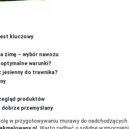
jest kluczowy
na zimę – wybór nawozu
są optymalne warunki?
 jesienny do trawnika?
any
rzegląd produktów
ć dobrze przemyślany
 rolę w przygotowywaniu murawy do nadchodzących
jakmalowany.pl
. Warto zadbać o solidne wzmocnien