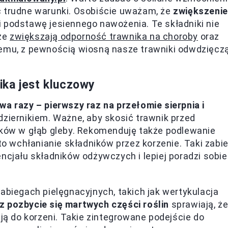
ć trudne warunki. Osobiście uważam, że
zwiększenie
 podstawę jesiennego nawożenia. Te składniki nie
kże
zwiększają odporność trawnika na choroby
oraz
temu, z pewnością wiosną nasze trawniki odwdzięcz
ika jest kluczowy
wa razy – pierwszy raz na przełomie sierpnia i
dziernikiem. Ważne, aby skosić trawnik przed
ników w głąb gleby. Rekomenduję także podlewanie
 wchłanianie składników przez korzenie. Taki zabi
ncjału składników odżywczych i lepiej poradzi sobie
abiegach pielęgnacyjnych, takich jak wertykulacja
 pozbycie się martwych części roślin
sprawiają, ż
ają do korzeni. Takie zintegrowane podejście do