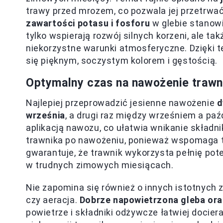
trawy przed mrozem, co pozwala jej przetrwa
zawartości potasu i fosforu
w glebie stanowi
tylko wspierają rozwój silnych korzeni, ale ta
niekorzystne warunki atmosferyczne. Dzięki 
się pięknym, soczystym kolorem i gęstością.
Optymalny czas na nawożenie trawn
Najlepiej przeprowadzić jesienne nawożenie
d
września
, a drugi raz między wrześniem a paź
aplikacją nawozu, co ułatwia wnikanie skład
trawnika po nawożeniu, ponieważ wspomaga to
gwarantuje, że trawnik wykorzysta pełnię pote
w trudnych zimowych miesiącach.
Nie zapomina się również o innych istotnych z
czy aeracja.
Dobrze napowietrzona gleba oraz
powietrze i składniki odżywcze łatwiej docier