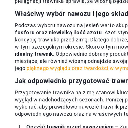
pielęgnacji trawnika sprawia, że wiosną będz
Właściwy wybór nawozu i jego skła
Podczas wyboru nawozu na jesień warto skupić
fosforu oraz niewielką ilość azotu
. Azot sty
kondycję trawnika przed zimą. Dlatego dobrz
w tym szczególnym okresie. Skoro o tym mów
idealny trawnik
. Odpowiednio dobrany produkt
miesiące, ale również wiosną odnajdzie swoją 
jego
pięknego wyglądu oraz twardości w wy
Jak odpowiednio przygotować trawn
Przygotowanie trawnika na zimę stanowi kluc
wygląd w nadchodzących sezonach. Poniżej p
wykonać, aby prawidłowo nawozić trawnik prz
odpowiedniego nawozu oraz na właściwych tec
Oczyść trawnik przed nawożeniem
– Zan