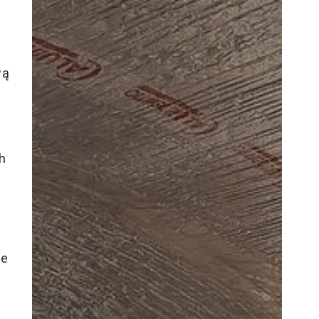
wą
h
ce