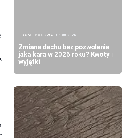
e
DOM I BUDOWA
08.08.2026
j
Zmiana dachu bez pozwolenia –
jaka kara w 2026 roku? Kwoty i
ki
wyjątki
ym
o