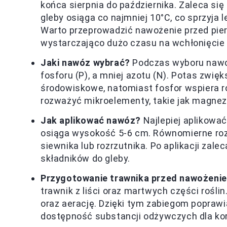
końca sierpnia do października. Zaleca s
gleby osiąga co najmniej 10°C, co sprzyj
Warto przeprowadzić nawożenie przed pie
wystarczająco dużo czasu na wchłonięcie 
Jaki nawóz wybrać?
Podczas wyboru nawozu
fosforu (P), a mniej azotu (N). Potas zwi
środowiskowe, natomiast fosfor wspiera 
rozważyć mikroelementy, takie jak magnez i
Jak aplikować nawóz?
Najlepiej aplikowa
osiąga wysokość 5-6 cm. Równomierne ro
siewnika lub rozrzutnika. Po aplikacji zale
składników do gleby.
Przygotowanie trawnika przed nawożeni
trawnik z liści oraz martwych części rośl
oraz aerację. Dzięki tym zabiegom poprawia
dostępność substancji odżywczych dla kor