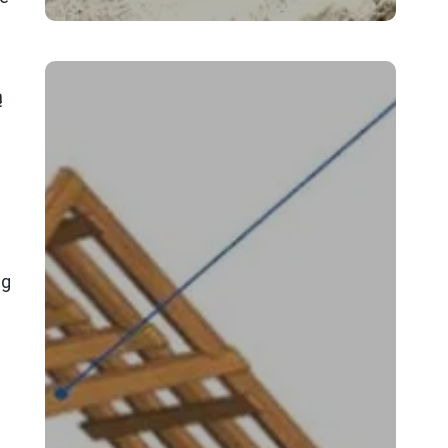
ą
eg
e