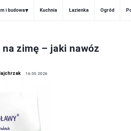
▾
m i budowa
Kuchnia
Łazienka
Ogród
P
OGRÓD
 na zimę – jaki nawóz
Majchrzak
16.05.2026