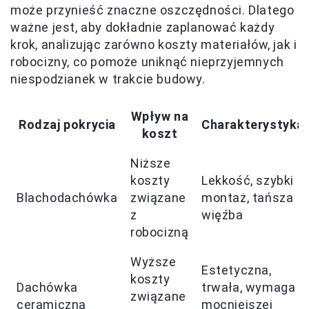
może przynieść znaczne oszczędności. Dlatego
ważne jest, aby dokładnie zaplanować każdy
krok, analizując zarówno koszty materiałów, jak i
robocizny, co pomoże uniknąć nieprzyjemnych
niespodzianek w trakcie budowy.
Wpływ na
Rodzaj pokrycia
Charakterystyka
koszt
Niższe
koszty
Lekkość, szybki
Blachodachówka
związane
montaż, tańsza
z
więźba
robocizną
Wyższe
Estetyczna,
koszty
Dachówka
trwała, wymaga
związane
ceramiczna
mocniejszej