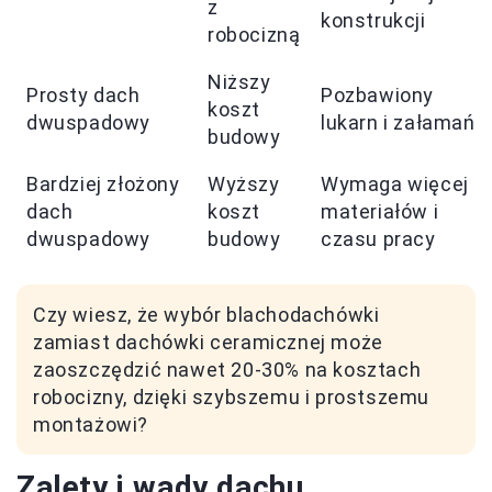
z
konstrukcji
robocizną
Niższy
Prosty dach
Pozbawiony
koszt
dwuspadowy
lukarn i załamań
budowy
Bardziej złożony
Wyższy
Wymaga więcej
dach
koszt
materiałów i
dwuspadowy
budowy
czasu pracy
Czy wiesz, że wybór blachodachówki
zamiast dachówki ceramicznej może
zaoszczędzić nawet 20-30% na kosztach
robocizny, dzięki szybszemu i prostszemu
montażowi?
Zalety i wady dachu