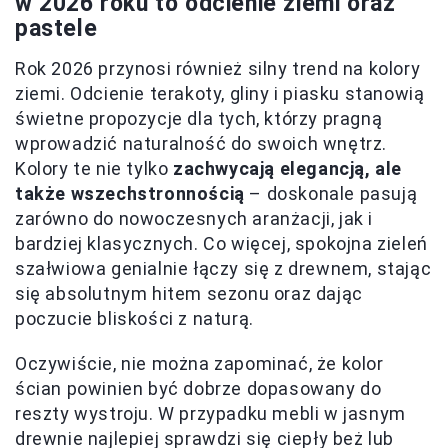
w 2026 roku to odcienie ziemi oraz
pastele
Rok 2026 przynosi również silny trend na kolory
ziemi. Odcienie terakoty, gliny i piasku stanowią
świetne propozycje dla tych, którzy pragną
wprowadzić naturalność do swoich wnętrz.
Kolory te nie tylko
zachwycają elegancją, ale
także wszechstronnością
– doskonale pasują
zarówno do nowoczesnych aranżacji, jak i
bardziej klasycznych. Co więcej, spokojna zieleń
szałwiowa genialnie łączy się z drewnem, stając
się absolutnym hitem sezonu oraz dając
poczucie bliskości z naturą.
Oczywiście, nie można zapominać, że kolor
ścian powinien być dobrze dopasowany do
reszty wystroju. W przypadku mebli w jasnym
drewnie najlepiej sprawdzi się ciepły beż lub