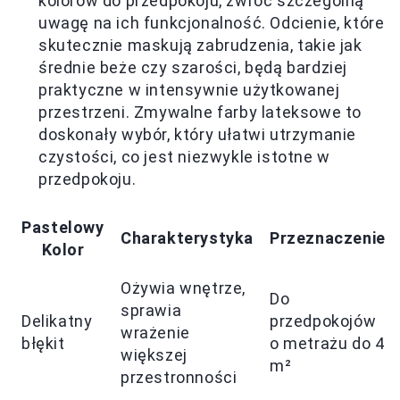
kolorów do przedpokoju, zwróć szczególną
uwagę na ich funkcjonalność. Odcienie, które
skutecznie maskują zabrudzenia, takie jak
średnie beże czy szarości, będą bardziej
praktyczne w intensywnie użytkowanej
przestrzeni. Zmywalne farby lateksowe to
doskonały wybór, który ułatwi utrzymanie
czystości, co jest niezwykle istotne w
przedpokoju.
Pastelowy
Charakterystyka
Przeznaczenie
Kolor
Ożywia wnętrze,
Do
sprawia
Delikatny
przedpokojów
wrażenie
błękit
o metrażu do 4
większej
m²
przestronności