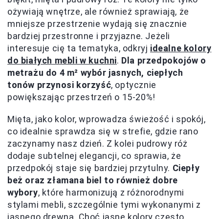
ożywiają wnętrze, ale również sprawiają, że
mniejsze przestrzenie wydają się znacznie
bardziej przestronne i przyjazne. Jeżeli
interesuje cię ta tematyka, odkryj
idealne kolory
do białych mebli w kuchni
.
Dla przedpokojów o
metrażu do 4 m² wybór jasnych, ciepłych
tonów przynosi korzyść
, optycznie
powiększając przestrzeń o 15-20%!
Mięta, jako kolor, wprowadza świeżość i spokój,
co idealnie sprawdza się w strefie, gdzie rano
zaczynamy nasz dzień. Z kolei pudrowy róż
dodaje subtelnej elegancji, co sprawia, że
przedpokój staje się bardziej przytulny.
Ciepły
beż oraz złamana biel to również dobre
wybory
, które harmonizują z różnorodnymi
stylami mebli, szczególnie tymi wykonanymi z
jasnego drewna. Choć jasne kolory często