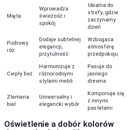
Idealna do
Wprowadza
strefy, gdzie
Mięta
świeżość i
zaczynamy
spokój
dzień
Dodaje subtelnej
Wzbogaca
Pudrowy
elegancji,
atmosferę
róż
przytulność
przedpokoju
Harmonizuje z
Pasuje do
Ciepły beż
różnorodnymi
jasnego
stylami mebli
drewna
Komponuje się
Złamana
Uniwersalny i
z innymi
biel
elegancki wybór
pastelami
Oświetlenie a dobór kolorów