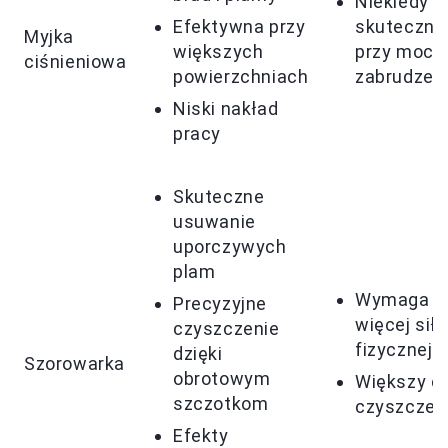
Niekiedy m
Efektywna przy
skuteczna
Myjka
większych
przy mocn
ciśnieniowa
powierzchniach
zabrudzen
Niski nakład
pracy
Skuteczne
usuwanie
uporczywych
plam
Wymaga
Precyzyjne
więcej siły
czyszczenie
fizycznej
dzięki
Szorowarka
obrotowym
Większy c
szczotkom
czyszczen
Efekty