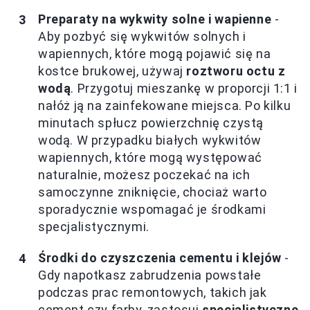
Preparaty na wykwity solne i wapienne
-
Aby pozbyć się wykwitów solnych i
wapiennych, które mogą pojawić się na
kostce brukowej, używaj
roztworu octu z
wodą
. Przygotuj mieszankę w proporcji 1:1 i
nałóż ją na zainfekowane miejsca. Po kilku
minutach spłucz powierzchnię czystą
wodą. W przypadku białych wykwitów
wapiennych, które mogą występować
naturalnie, możesz poczekać na ich
samoczynne zniknięcie, chociaż warto
sporadycznie wspomagać je środkami
specjalistycznymi.
Środki do czyszczenia cementu i klejów
-
Gdy napotkasz zabrudzenia powstałe
podczas prac remontowych, takich jak
cement czy farby, zastosuj
specjalistyczne