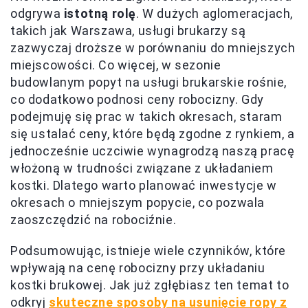
odgrywa
istotną rolę
. W dużych aglomeracjach,
takich jak Warszawa, usługi brukarzy są
zazwyczaj droższe w porównaniu do mniejszych
miejscowości. Co więcej, w sezonie
budowlanym popyt na usługi brukarskie rośnie,
co dodatkowo podnosi ceny robocizny. Gdy
podejmuję się prac w takich okresach, staram
się ustalać ceny, które będą zgodne z rynkiem, a
jednocześnie uczciwie wynagrodzą naszą pracę
włożoną w trudności związane z układaniem
kostki. Dlatego warto planować inwestycje w
okresach o mniejszym popycie, co pozwala
zaoszczędzić na robociźnie.
Podsumowując, istnieje wiele czynników, które
wpływają na cenę robocizny przy układaniu
kostki brukowej. Jak już zgłębiasz ten temat to
odkryj
skuteczne sposoby na usunięcie ropy z