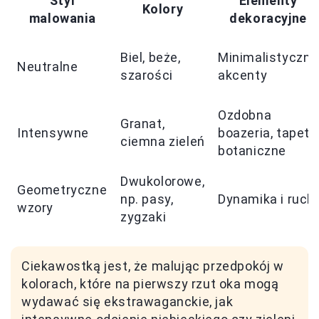
Styl
Elementy
Kolory
malowania
dekoracyjne
Biel, beże,
Minimalistyczne
Neutralne
szarości
akcenty
Ozdobna
Granat,
Intensywne
boazeria, tapety
ciemna zieleń
botaniczne
Dwukolorowe,
Geometryczne
np. pasy,
Dynamika i ruch
wzory
zygzaki
Ciekawostką jest, że malując przedpokój w
kolorach, które na pierwszy rzut oka mogą
wydawać się ekstrawaganckie, jak