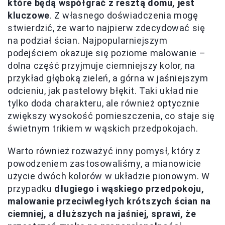
które będą współgrać z resztą domu, jest
kluczowe
. Z własnego doświadczenia mogę
stwierdzić, że warto najpierw zdecydować się
na podział ścian. Najpopularniejszym
podejściem okazuje się poziome malowanie –
dolna część przyjmuje ciemniejszy kolor, na
przykład głęboką zieleń, a górna w jaśniejszym
odcieniu, jak pastelowy błękit. Taki układ nie
tylko doda charakteru, ale również optycznie
zwiększy wysokość pomieszczenia, co staje się
świetnym trikiem w wąskich przedpokojach.
Warto również rozważyć inny pomysł, który z
powodzeniem zastosowaliśmy, a mianowicie
użycie dwóch kolorów w układzie pionowym. W
przypadku
długiego i wąskiego przedpokoju,
malowanie przeciwległych krótszych ścian na
ciemniej, a dłuższych na jaśniej, sprawi, że