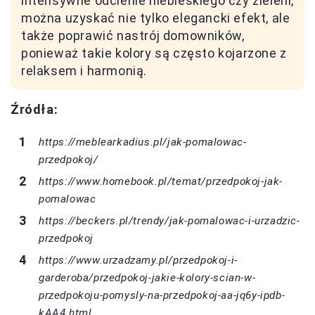
intensywne odcienie niebieskiego czy zieleni,
można uzyskać nie tylko elegancki efekt, ale
także poprawić nastrój domowników,
ponieważ takie kolory są często kojarzone z
relaksem i harmonią.
Źródła:
https://meblearkadius.pl/jak-pomalowac-
przedpokoj/
https://www.homebook.pl/temat/przedpokoj-jak-
pomalowac
https://beckers.pl/trendy/jak-pomalowac-i-urzadzic-
przedpokoj
https://www.urzadzamy.pl/przedpokoj-i-
garderoba/przedpokoj-jakie-kolory-scian-w-
przedpokoju-pomysly-na-przedpokoj-aa-jq6y-ipdb-
kAA4.html