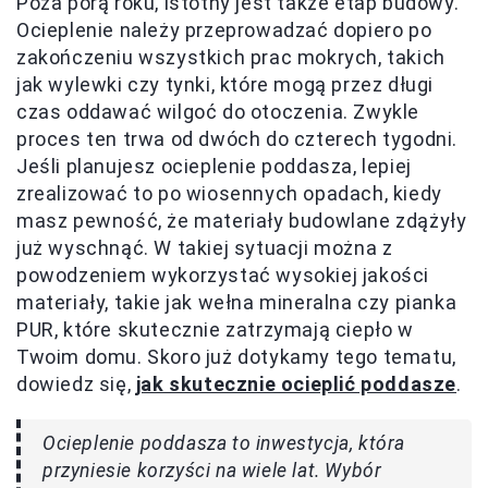
Poza porą roku, istotny jest także etap budowy.
Ocieplenie należy przeprowadzać dopiero po
zakończeniu wszystkich prac mokrych, takich
jak wylewki czy tynki, które mogą przez długi
czas oddawać wilgoć do otoczenia. Zwykle
proces ten trwa od dwóch do czterech tygodni.
Jeśli planujesz ocieplenie poddasza, lepiej
zrealizować to po wiosennych opadach, kiedy
masz pewność, że materiały budowlane zdążyły
już wyschnąć. W takiej sytuacji można z
powodzeniem wykorzystać wysokiej jakości
materiały, takie jak wełna mineralna czy pianka
PUR, które skutecznie zatrzymają ciepło w
Twoim domu. Skoro już dotykamy tego tematu,
dowiedz się,
jak skutecznie ocieplić poddasze
.
Ocieplenie poddasza to inwestycja, która
przyniesie korzyści na wiele lat. Wybór