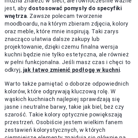
można znaleźć w sieci, ale równocześnie ważne
jest, aby
dostosować pomysły do specyfiki
wnętrza
. Zawsze polecam tworzenie
moodboardu, na którym zbieram zdjęcia, kolory
oraz meble, które mnie inspirują. Taki zarys
znacząco ułatwia dalsze zakupy lub
projektowanie, dzięki czemu finalna wersja
kuchni będzie nie tylko estetyczna, ale również
w pełni funkcjonalna. Jeśli masz czas i chęci to
odkryj,
jak łatwo zmienić podłogę w kuchni
.
Warto także pamiętać o doborze odpowiednich
kolorów, które odgrywają kluczową rolę. W
wąskich kuchniach najlepiej sprawdzają się
jasne i neutralne barwy, takie jak biel, beż czy
szarość. Takie kolory optycznie powiększają
przestrzeń. Osobiście jestem wielkim fanem
zestawień kolorystycznych, w których
ciemniejsze elementy znajdują się głównie na