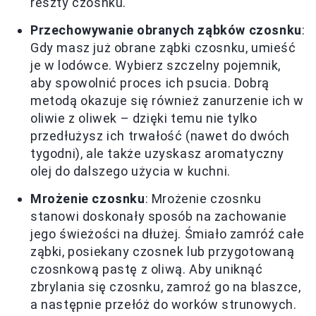
reszty czosnku.
Przechowywanie obranych ząbków czosnku
:
Gdy masz już obrane ząbki czosnku, umieść
je w lodówce. Wybierz szczelny pojemnik,
aby spowolnić proces ich psucia. Dobrą
metodą okazuje się również zanurzenie ich w
oliwie z oliwek – dzięki temu nie tylko
przedłużysz ich trwałość (nawet do dwóch
tygodni), ale także uzyskasz aromatyczny
olej do dalszego użycia w kuchni.
Mrożenie czosnku
: Mrożenie czosnku
stanowi doskonały sposób na zachowanie
jego świeżości na dłużej. Śmiało zamróź całe
ząbki, posiekany czosnek lub przygotowaną
czosnkową pastę z oliwą. Aby uniknąć
zbrylania się czosnku, zamroź go na blaszce,
a następnie przełóż do worków strunowych.