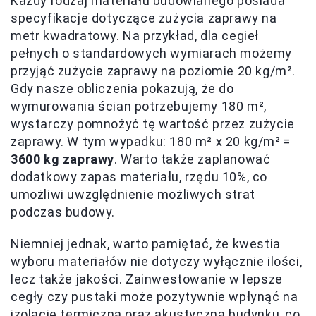
Każdy rodzaj materiału budowlanego posiada
specyfikacje dotyczące zużycia zaprawy na
metr kwadratowy. Na przykład, dla cegieł
pełnych o standardowych wymiarach możemy
przyjąć zużycie zaprawy na poziomie 20 kg/m².
Gdy nasze obliczenia pokazują, że do
wymurowania ścian potrzebujemy 180 m²,
wystarczy pomnożyć tę wartość przez zużycie
zaprawy. W tym wypadku: 180 m² x 20 kg/m² =
3600 kg zaprawy
. Warto także zaplanować
dodatkowy zapas materiału, rzędu 10%, co
umożliwi uwzględnienie możliwych strat
podczas budowy.
Niemniej jednak, warto pamiętać, że kwestia
wyboru materiałów nie dotyczy wyłącznie ilości,
lecz także jakości. Zainwestowanie w lepsze
cegły czy pustaki może pozytywnie wpłynąć na
izolację termiczną oraz akustyczną budynku, co