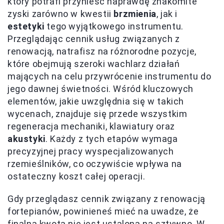
który potrafi przynieść naprawdę znakomite
zyski zarówno w kwestii
brzmienia
, jak i
estetyki
tego wyjątkowego instrumentu.
Przeglądając cennik usług związanych z
renowacją, natrafisz na różnorodne pozycje,
które obejmują szeroki wachlarz działań
mających na celu przywrócenie instrumentu do
jego dawnej świetności. Wśród kluczowych
elementów, jakie uwzględnia się w takich
wycenach, znajduje się przede wszystkim
regeneracja mechaniki, klawiatury oraz
akustyki
. Każdy z tych etapów wymaga
precyzyjnej pracy wyspecjalizowanych
rzemieślników, co oczywiście wpływa na
ostateczny koszt całej operacji.
Gdy przeglądasz cennik związany z renowacją
fortepianów, powinieneś mieć na uwadze, że
finalna kwota nie jest ustalona na sztywno. W