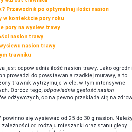
ik? Przewodnik po optymalnej ilości nasion
y w kontekście pory roku
ze pory na wysiew trawy
ości nasion trawy
 wysiewu nasion trawy
cym trawniku
wa jest odpowiednia ilość nasion trawy. Jako ogrodn
ion prowadzi do powstawania rzadkiej murawy, a to
zony trawnik wytrzymuje wiele, w tym intensywne
ch. Oprócz tego,
odpowiednia gęstość nasion
ków odżywczych, co na pewno przekłada się na zdro
m² powinno się wysiewać od 25 do 30 g nasion. Należ
w zależności od rodzaju mieszanki oraz stanu gleby.