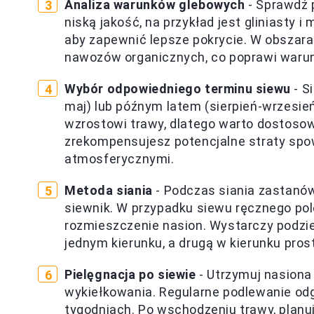
Analiza warunków glebowych
- Sprawdź 
niską jakość, na przykład jest gliniasty 
aby zapewnić lepsze pokrycie. W obszara
nawozów organicznych, co poprawi warun
Wybór odpowiedniego terminu siewu
- S
maj) lub późnym latem (sierpień-wrzesie
wzrostowi trawy, dlatego warto dostosow
zrekompensujesz potencjalne straty sp
atmosferycznymi.
Metoda siania
- Podczas siania zastanów 
siewnik. W przypadku siewu ręcznego po
rozmieszczenie nasion. Wystarczy podzie
jednym kierunku, a drugą w kierunku pro
Pielęgnacja po siewie
- Utrzymuj nasiona
wykiełkowania. Regularne podlewanie odg
tygodniach. Po wschodzeniu trawy, planu