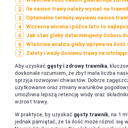
Ile nasion trawy należy wysiać na trawn
Optymalne terminy wysiewu nasion traw
Wczesna wiosna i późne lato to najleps
Jak stan gleby determinujemy doboru il
Właściwa analiza gleby wpływa na ilość
Zalety i wady dosiewu trawy na istnieją
Aby uzyskać
gęsty i zdrowy trawnika
, kluczo
doskonale rozumiem, że zbyt mała liczba nas
sprzyja rozwojowi chwastów. Dobrze zagęszc
użytkowanie oraz zmiany warunków pogodowy
umożliwia lepszą retencję wody oraz składni
wzrost trawy.
W praktyce, by uzyskać
gęsty trawnik
, na 1 
jednak pamiętać, że ta ilość może różnić się 