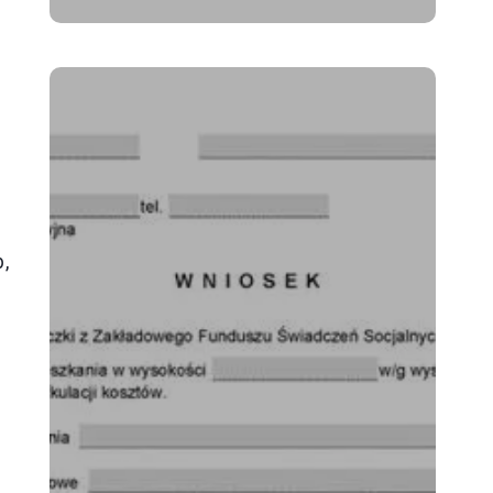
e
,
e