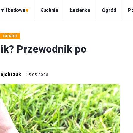
▾
m i budowa
Kuchnia
Łazienka
Ogród
P
OGRÓD
nik? Przewodnik po
Majchrzak
15.05.2026