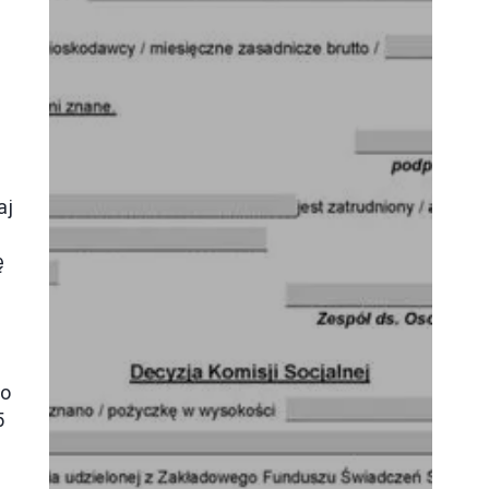
u
aj
ę
to
5