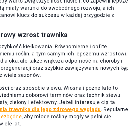
leby warto zwiększyć ilość nasion, co zapewni lepsz
ędą miały warunki do swobodnego rozwoju, a ich
tanowi klucz do sukcesu w każdej przygodzie z
drowy wzrost trawnika
szybkość kiełkowania. Równomierne i obfite
ieniu roślin, a tym samym ich lepszemu wzrostowi.
 dla oka, ale także większa odporność na choroby i
oregeneracji oraz szybkie zawiązywanie nowych kęp
z wiele sezonów.
ści oraz sposobie siewu. Wiosna i późne lato to
owiedniemu doborowi terminów oraz technik siewu
, zielony i efektowny. Jeżeli interesuje cię ta
ia trawnika dla jego zdrowego wyglądu
. Regularn
iezbędne
, aby młode rośliny mogły w pełni się
iele lat.