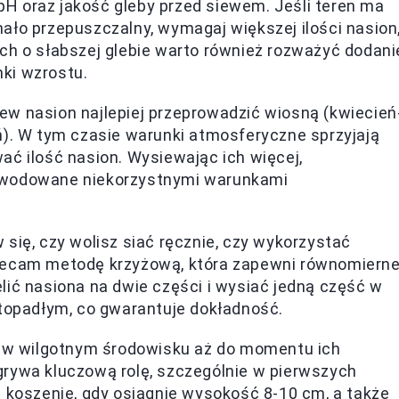
pH oraz jakość gleby przed siewem. Jeśli teren ma
i mało przepuszczalny, wymagaj większej ilości nasion
ch o słabszej glebie warto również rozważyć dodani
ki wzrostu.
iew nasion najlepiej przeprowadzić wiosną (kwiecień
ń). W tym czasie warunki atmosferyczne sprzyjają
ać ilość nasion. Wysiewając ich więcej,
owodowane niekorzystnymi warunkami
się, czy wolisz siać ręcznie, czy wykorzystać
lecam metodę krzyżową, która zapewni równomiern
lić nasiona na dwie części i wysiać jedną część w
stopadłym, co gwarantuje dokładność.
 w wilgotnym środowisku aż do momentu ich
rywa kluczową rolę, szczególnie w pierwszych
j koszenie, gdy osiągnie wysokość 8-10 cm, a także