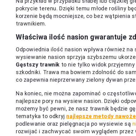
Na przykład w przypadku słabej lub ciężkiej g
pokrycie terenu. Dzięki temu młode rośliny b
korzenie będą mocniejsze, co bez wątpienia s
trawnikiem.
Właściwa ilość nasion gwarantuje z
Odpowiednia ilość nasion wpływa również na 
wysiewanie nasion sprzyja szybszemu ukorzen
Gęstszy trawnik
to nie tylko widok przyjemny
szkodniki. Trawa ma bowiem zdolność do sam
co zapewnia nieprzerwany zielony dywan prze
Na koniec, nie można zapominać o częstotliwo
najlepsze pory na wysiew nasion. Dzięki odp
możemy być pewni, że nasz trawnik będzie gęsty
tematyka to odkryj
najlepsze metody nawożen
podlewanie oraz pielęgnacja po wysiewie są
n
rozwijać i zachwycać swoim wyglądem przez w