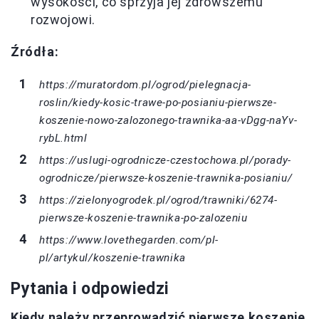
wysokości, co sprzyja jej zdrowszemu
rozwojowi.
Źródła:
https://muratordom.pl/ogrod/pielegnacja-
roslin/kiedy-kosic-trawe-po-posianiu-pierwsze-
koszenie-nowo-zalozonego-trawnika-aa-vDgg-naYv-
rybL.html
https://uslugi-ogrodnicze-czestochowa.pl/porady-
ogrodnicze/pierwsze-koszenie-trawnika-posianiu/
https://zielonyogrodek.pl/ogrod/trawniki/6274-
pierwsze-koszenie-trawnika-po-zalozeniu
https://www.lovethegarden.com/pl-
pl/artykul/koszenie-trawnika
Pytania i odpowiedzi
Kiedy należy przeprowadzić pierwsze koszenie