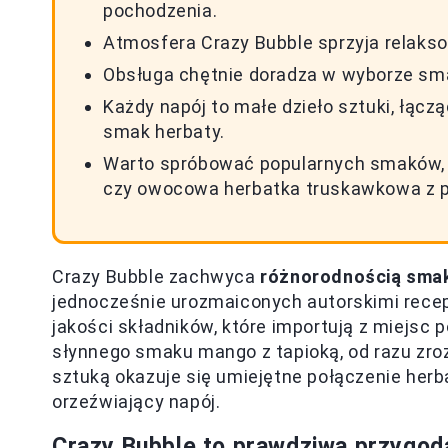
pochodzenia.
Atmosfera Crazy Bubble sprzyja relaksow
Obsługa chętnie doradza w wyborze sma
Każdy napój to małe dzieło sztuki, łącz
smak herbaty.
Warto spróbować popularnych smaków, t
czy owocowa herbatka truskawkowa z p
Crazy Bubble zachwyca
różnorodnością sma
jednocześnie urozmaiconych autorskimi recep
jakości składników, które importują z miejsc
słynnego smaku mango z tapioką, od razu zro
sztuką okazuje się umiejętne połączenie herb
orzeźwiający napój.
Crazy Bubble to prawdziwa przygo