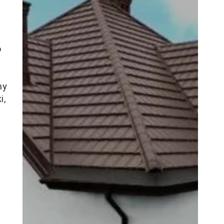
o
my
i,