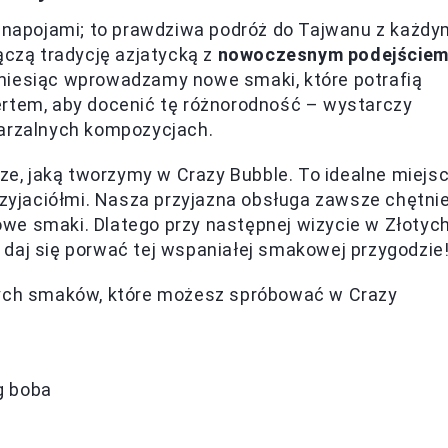
z napojami; to prawdziwa podróż do Tajwanu z każd
ączą tradycję azjatycką z
nowoczesnym podejście
miesiąc wprowadzamy nowe smaki, które potrafią
ertem, aby docenić tę różnorodność – wystarczy
tarzalnych kompozycjach.
, jaką tworzymy w Crazy Bubble. To idealne miejs
przyjaciółmi. Nasza przyjazna obsługa zawsze chętni
we smaki. Dlatego przy następnej wizycie w Złotyc
daj się porwać tej wspaniałej smakowej przygodzie
szych smaków, które możesz spróbować w Crazy
g boba