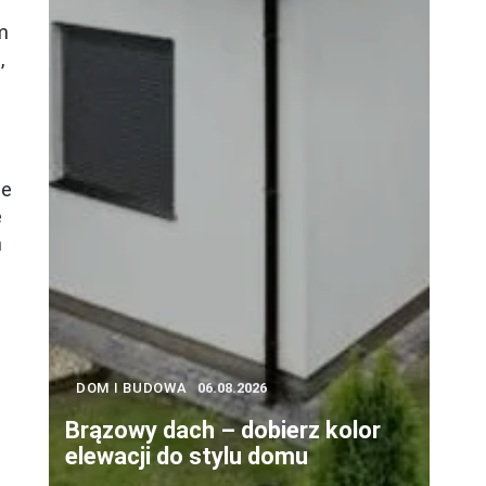
ym
m
,
ce
e
h
!
DOM I BUDOWA
06.08.2026
Brązowy dach – dobierz kolor
elewacji do stylu domu