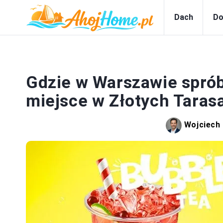
Dach
Do
DO
Gdzie w Warszawie sprób
miejsce w Złotych Taras
Wojciech