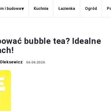
▾
m i budowa
Kuchnia
Łazienka
Ogród
P
M I BUDOWA
ować bubble tea? Idealne
ach!
 Oleksewicz
06.06.2026