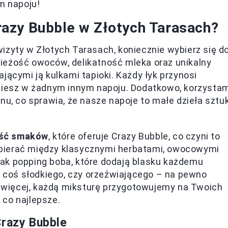
m napoju!
azy Bubble w Złotych Tarasach?
izyty w Złotych Tarasach, koniecznie wybierz się d
ieżość owoców, delikatność mleka oraz unikalny
jącymi ją kulkami tapioki. Każdy łyk przynosi
dziesz w żadnym innym napoju. Dodatkowo, korzysta
nu, co sprawia, że nasze napoje to małe dzieła sztuk
ść smaków
, które oferuje Crazy Bubble, co czyni to
bierać między klasycznymi herbatami, owocowymi
ak popping boba, które dodają blasku każdemu
sz coś słodkiego, czy orzeźwiającego – na pewno
Co więcej, każdą miksturę przygotowujemy na Twoich
 co najlepsze.
Crazy Bubble