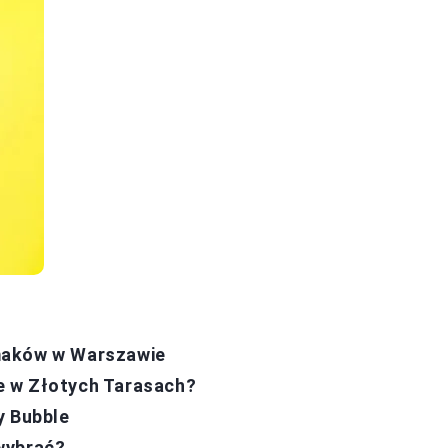
maków w Warszawie
e w Złotych Tarasach?
y Bubble
wybrać?