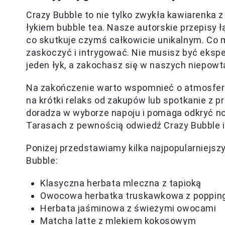
Crazy Bubble to nie tylko zwykła kawiarenka 
łykiem bubble tea. Nasze autorskie przepisy ł
co skutkuje czymś całkowicie unikalnym. Co 
zaskoczyć i intrygować. Nie musisz być eksp
jeden łyk, a zakochasz się w naszych niepow
Na zakończenie warto wspomnieć o atmosferze
na krótki relaks od zakupów lub spotkanie z 
doradza w wyborze napoju i pomaga odkryć no
Tarasach z pewnością odwiedź Crazy Bubble i 
Poniżej przedstawiamy kilka najpopularniej
Bubble:
Klasyczna herbata mleczna z tapioką
Owocowa herbatka truskawkowa z poppin
Herbata jaśminowa z świeżymi owocami
Matcha latte z mlekiem kokosowym