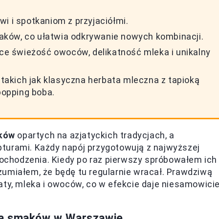
i i spotkaniom z przyjaciółmi.
ków, co ułatwia odkrywanie nowych kombinacji.
ące świeżość owoców, delikatność mleka i unikalny
akich jak klasyczna herbata mleczna z tapioką
opping boba.
ków
opartych na azjatyckich tradycjach, a
turami. Każdy napój przygotowują z najwyższej
 pochodzenia. Kiedy po raz pierwszy spróbowałem ich
zumiałem, że będę tu regularnie wracał. Prawdziwą
aty, mleka i owoców, co w efekcie daje niesamowici
da smaków w Warszawie