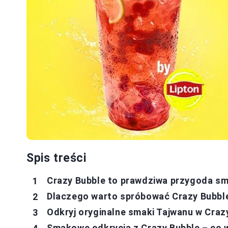
Spis treści
Crazy Bubble to prawdziwa przygoda s
Dlaczego warto spróbować Crazy Bubbl
Odkryj oryginalne smaki Tajwanu w Craz
Smakowe odkrycia z Crazy Bubble – co 