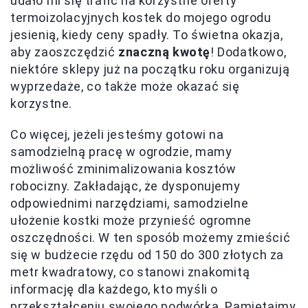
udało mi się trafić na korzystne oferty
termoizolacyjnych kostek do mojego ogrodu
jesienią, kiedy ceny spadły. To świetna okazja,
aby zaoszczędzić
znaczną kwotę
! Dodatkowo,
niektóre sklepy już na początku roku organizują
wyprzedaże, co także może okazać się
korzystne.
Co więcej, jeżeli jesteśmy gotowi na
samodzielną pracę w ogrodzie, mamy
możliwość zminimalizowania kosztów
robocizny. Zakładając, że dysponujemy
odpowiednimi narzędziami, samodzielne
ułożenie kostki może przynieść ogromne
oszczędności. W ten sposób możemy zmieścić
się w budżecie rzędu od 150 do 300 złotych za
metr kwadratowy, co stanowi znakomitą
informację dla każdego, kto myśli o
przekształceniu swojego podwórka. Pamiętajmy,