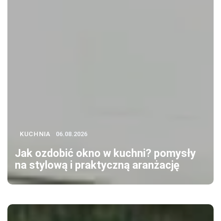
KUCHNIA
06.08.2026
Jak ozdobić okno w kuchni? pomysły
na stylową i praktyczną aranżację