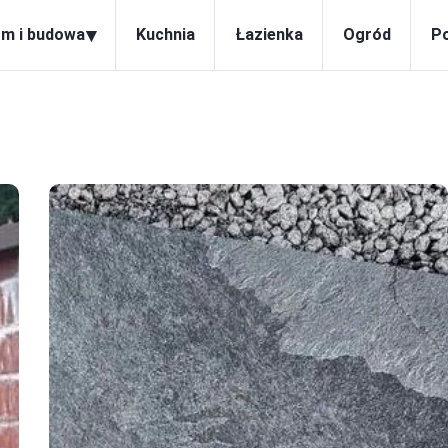
▾
m i budowa
Kuchnia
Łazienka
Ogród
P