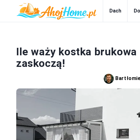
Dach
Do
DO
Ile waży kostka brukowa 8
zaskoczą!
Bartłomi