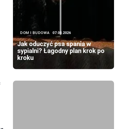
DOM I BUDOWA
07.08.2026
Jak oduczyć psa spania w
sypialni? Łagodny plan krok po
kroku
ć