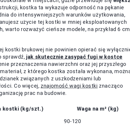
 doskonale w miejscach, gdzie przewiduje się
więks
nstrukcji, kostka ta wykazuje odporność na pękanie
ednia do intensywniejszych warunków użytkowania,
planujesz użycie tej kostki w mniej eksploatowanych
h, warto rozważyć cieńsze modele, na przykład 6 cm
j kostki brukowej nie powinien opierać się wyłączni
to sprawdź,
jak skutecznie zasypać fugi w kostce
enie przeznaczenia nawierzchni oraz jej przyszłego
 materiał, z którego kostka została wykonana, możn
dzianek związanych z uszkodzeniami lub
ości. Co więcej,
znajomość wagi kostki
znacząco
ganizację prac na budowie.
 kostki (kg/szt.)
Waga na m² (kg)
90-120