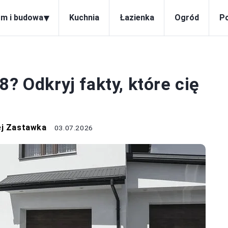
▾
m i budowa
Kuchnia
Łazienka
Ogród
P
M I BUDOWA
? Odkryj fakty, które cię
ej Zastawka
03.07.2026