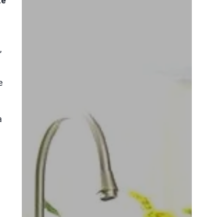
ze
,
e
a