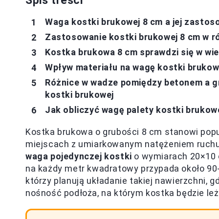
Spis treści
Waga kostki brukowej 8 cm a jej zastos
Zastosowanie kostki brukowej 8 cm w r
Kostka brukowa 8 cm sprawdzi się w wi
Wpływ materiału na wagę kostki brukowe
Różnice w wadze pomiędzy betonem a g
kostki brukowej
Jak obliczyć wagę palety kostki bruko
Kostka brukowa o grubości 8 cm stanowi pop
miejscach z umiarkowanym natężeniem ruchu, t
waga pojedynczej kostki
o wymiarach 20×10 c
na każdy metr kwadratowy przypada około 90-1
którzy planują układanie takiej nawierzchni, 
nośność podłoża, na którym kostka będzie leż