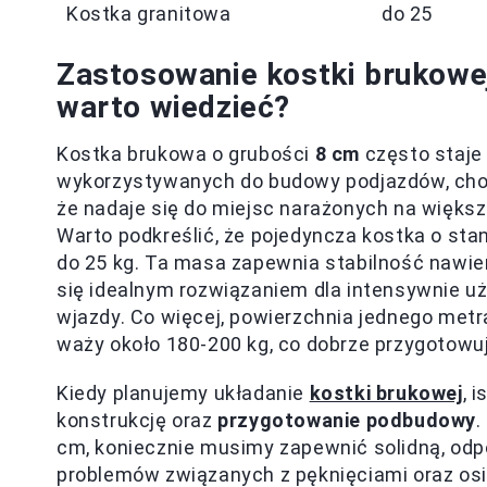
Kostka granitowa
do 25
Zastosowanie kostki brukowe
warto wiedzieć?
Kostka brukowa o grubości
8 cm
często staje 
wykorzystywanych do budowy podjazdów, chod
że nadaje się do miejsc narażonych na większ
Warto podkreślić, że pojedyncza kostka o s
do 25 kg. Ta masa zapewnia stabilność nawier
się idealnym rozwiązaniem dla intensywnie uż
wjazdy. Co więcej, powierzchnia jednego met
waży około 180-200 kg, co dobrze przygotowuj
Kiedy planujemy układanie
kostki brukowej
, 
konstrukcję oraz
przygotowanie podbudowy
.
cm, koniecznie musimy zapewnić solidną, od
problemów związanych z pęknięciami oraz osi