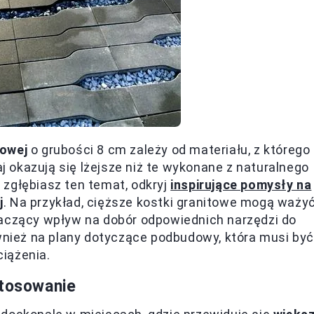
kowej
o grubości 8 cm zależy od materiału, z którego
okazują się lżejsze niż te wykonane z naturalnego
ż zgłębiasz ten temat, odkryj
inspirujące pomysły na
j
. Na przykład, cięższe kostki granitowe mogą waży
naczący wpływ na dobór odpowiednich narzędzi do
ównież na plany dotyczące podbudowy, która musi być
iążenia.
stosowanie