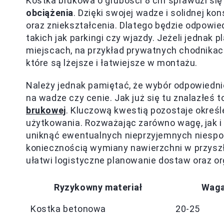
Kostka brukowa o grubości 8 cm sprawdzi się
obciążenia
. Dzięki swojej wadze i solidnej ko
oraz zniekształcenia. Dlatego będzie odpowi
takich jak parkingi czy wjazdy. Jeżeli jednak 
miejscach, na przykład prywatnych chodnikac
które są lżejsze i łatwiejsze w montażu.
Należy jednak pamiętać, że wybór odpowiednie
na wadze czy cenie. Jak już się tu znalazłeś 
brukowej
. Kluczową kwestią pozostaje określ
użytkowania. Rozważając zarówno wagę, jak i
uniknąć ewentualnych nieprzyjemnych niespo
koniecznością wymiany nawierzchni w przyszł
ułatwi logistyczne planowanie dostaw oraz or
Ryzykowny materiał
Waga
Kostka betonowa
20-25