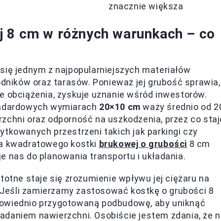
znacznie większa
j 8 cm w różnych warunkach – co
się jednym z najpopularniejszych materiałów
ników oraz tarasów. Ponieważ jej grubość sprawia,
e obciążenia, zyskuje uznanie wśród inwestorów.
tandardowych wymiarach
20×10 cm
waży średnio od 2
zchni oraz odporność na uszkodzenia, przez co staj
ytkowanych przestrzeni takich jak parkingi czy
ra kwadratowego kostki
brukowej o grubości
8 cm
e nas do planowania transportu i układania.
istotne staje się zrozumienie wpływu jej ciężaru na
 Jeśli zamierzamy zastosować kostkę o grubości 8
powiednio przygotowaną podbudowę, aby uniknąć
adaniem nawierzchni. Osobiście jestem zdania, że n