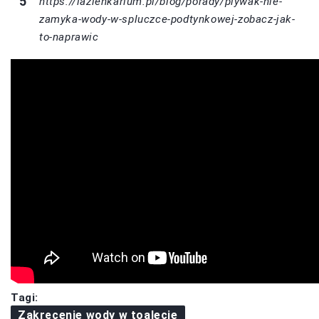
https://lazienkarium.pl/blog/porady/plywak-nie-
zamyka-wody-w-spluczce-podtynkowej-zobacz-jak-
to-naprawic
Tagi:
Zakręcenie wody w toalecie