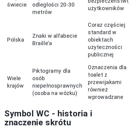
bezpieczeństwo
świecie
odległości 20-30
użytkowników
metrów
Coraz częściej
standard w
Znaki w alfabecie
Polska
obiektach
Braille’a
użyteczności
publicznej
Oznaczenia dla
Piktogramy dla
toalet z
Wiele
osób
przewijakami
krajów
niepełnosprawnych
również
(osoba na wózku)
wprowadzane
Symbol WC - historia i
znaczenie skrótu