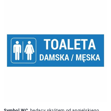
Symbol WC
, będący skrótem od angielskiego