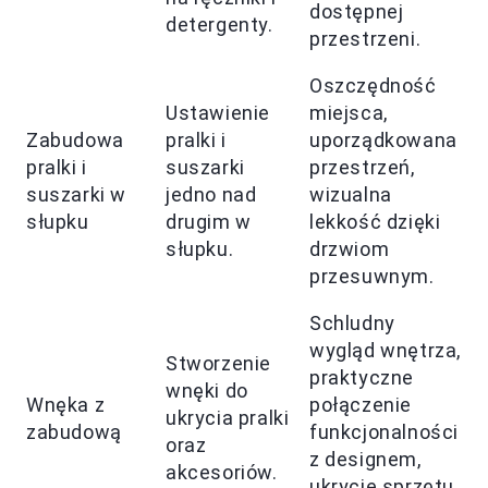
dostępnej
detergenty.
przestrzeni.
Oszczędność
Ustawienie
miejsca,
Zabudowa
pralki i
uporządkowana
pralki i
suszarki
przestrzeń,
suszarki w
jedno nad
wizualna
słupku
drugim w
lekkość dzięki
słupku.
drzwiom
przesuwnym.
Schludny
wygląd wnętrza,
Stworzenie
praktyczne
wnęki do
Wnęka z
połączenie
ukrycia pralki
zabudową
funkcjonalności
oraz
z designem,
akcesoriów.
ukrycie sprzętu