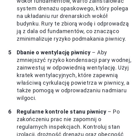
wokół fundamentów, warto zainstalować
system drenażu opaskowego, który polega
na układaniu rur drenarskich wokół
budynku. Rury te zbiorą wodę i odprowadzą
ją z dala od fundamentów, co znacząco
zminimalizuje ryzyko podmakania piwnicy.
Dbanie o wentylację piwnicy
– Aby
zmniejszyć ryzyko kondensacji pary wodnej,
zainwestuj w odpowiednią wentylację. Użyj
kratek wentylacyjnych, które zapewnią
właściwą cyrkulację powietrza w piwnicy, a
także pomogą w odprowadzaniu nadmiaru
wilgoci.
Regularne kontrole stanu piwnicy
– Po
zakończeniu prac nie zapomnij o
regularnych inspekcjach. Kontroluj stan
izolacji, drożność drenażu oraz obecność