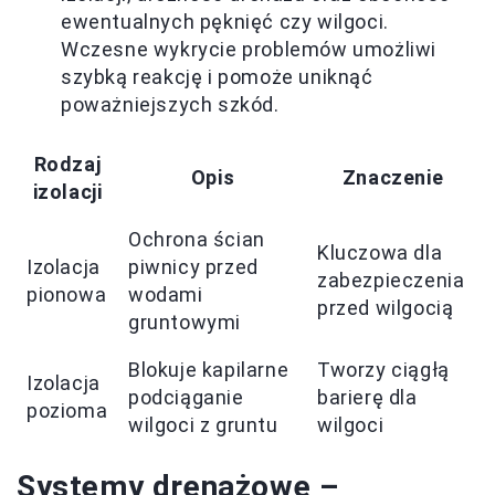
ewentualnych pęknięć czy wilgoci.
Wczesne wykrycie problemów umożliwi
szybką reakcję i pomoże uniknąć
poważniejszych szkód.
Rodzaj
Opis
Znaczenie
izolacji
Ochrona ścian
Kluczowa dla
Izolacja
piwnicy przed
zabezpieczenia
pionowa
wodami
przed wilgocią
gruntowymi
Blokuje kapilarne
Tworzy ciągłą
Izolacja
podciąganie
barierę dla
pozioma
wilgoci z gruntu
wilgoci
Systemy drenażowe –