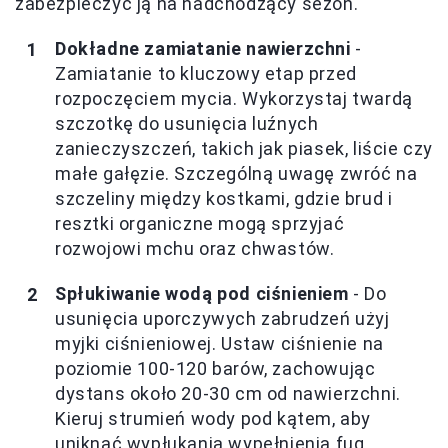
zabezpieczyć ją na nadchodzący sezon.
Dokładne zamiatanie nawierzchni
-
Zamiatanie to kluczowy etap przed
rozpoczęciem mycia. Wykorzystaj twardą
szczotkę do usunięcia luźnych
zanieczyszczeń, takich jak piasek, liście czy
małe gałęzie. Szczególną uwagę zwróć na
szczeliny między kostkami, gdzie brud i
resztki organiczne mogą sprzyjać
rozwojowi mchu oraz chwastów.
Spłukiwanie wodą pod ciśnieniem
- Do
usunięcia uporczywych zabrudzeń użyj
myjki ciśnieniowej. Ustaw ciśnienie na
poziomie 100-120 barów, zachowując
dystans około 20-30 cm od nawierzchni.
Kieruj strumień wody pod kątem, aby
uniknąć wypłukania wypełnienia fug.