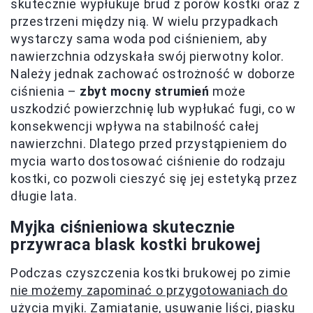
skutecznie wypłukuje brud z porów kostki oraz z
przestrzeni między nią. W wielu przypadkach
wystarczy sama woda pod ciśnieniem, aby
nawierzchnia odzyskała swój pierwotny kolor.
Należy jednak zachować ostrożność w doborze
ciśnienia –
zbyt mocny strumień
może
uszkodzić powierzchnię lub wypłukać fugi, co w
konsekwencji wpływa na stabilność całej
nawierzchni. Dlatego przed przystąpieniem do
mycia warto dostosować ciśnienie do rodzaju
kostki, co pozwoli cieszyć się jej estetyką przez
długie lata.
Myjka ciśnieniowa skutecznie
przywraca blask kostki brukowej
Podczas czyszczenia kostki brukowej po zimie
nie możemy zapominać o przygotowaniach do
użycia myjki
. Zamiatanie, usuwanie liści, piasku