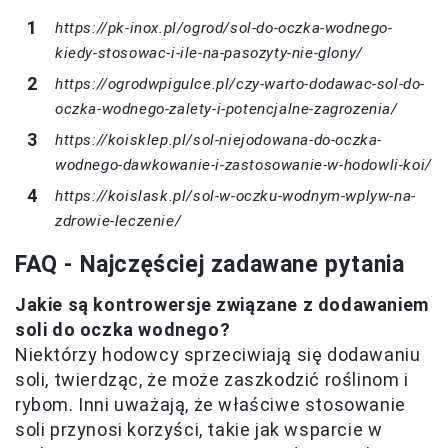
https://pk-inox.pl/ogrod/sol-do-oczka-wodnego-
kiedy-stosowac-i-ile-na-pasozyty-nie-glony/
https://ogrodwpigulce.pl/czy-warto-dodawac-sol-do-
oczka-wodnego-zalety-i-potencjalne-zagrozenia/
https://koisklep.pl/sol-niejodowana-do-oczka-
wodnego-dawkowanie-i-zastosowanie-w-hodowli-koi/
https://koislask.pl/sol-w-oczku-wodnym-wplyw-na-
zdrowie-leczenie/
FAQ - Najczęściej zadawane pytania
Jakie są kontrowersje związane z dodawaniem
soli do oczka wodnego?
Niektórzy hodowcy sprzeciwiają się dodawaniu
soli, twierdząc, że może zaszkodzić roślinom i
rybom. Inni uważają, że właściwe stosowanie
soli przynosi korzyści, takie jak wsparcie w