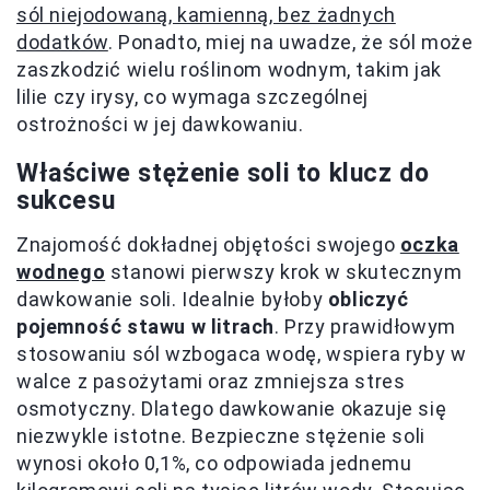
sól niejodowaną, kamienną, bez żadnych
dodatków
. Ponadto, miej na uwadze, że sól może
zaszkodzić wielu roślinom wodnym, takim jak
lilie czy irysy, co wymaga szczególnej
ostrożności w jej dawkowaniu.
Właściwe stężenie soli to klucz do
sukcesu
Znajomość dokładnej objętości swojego
oczka
wodnego
stanowi pierwszy krok w skutecznym
dawkowanie soli. Idealnie byłoby
obliczyć
pojemność stawu w litrach
. Przy prawidłowym
stosowaniu sól wzbogaca wodę, wspiera ryby w
walce z pasożytami oraz zmniejsza stres
osmotyczny. Dlatego dawkowanie okazuje się
niezwykle istotne. Bezpieczne stężenie soli
wynosi około 0,1%, co odpowiada jednemu