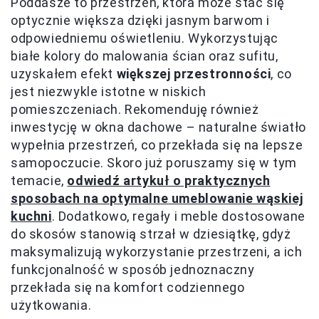
Poddasze to przestrzeń, która może stać się
optycznie większa dzięki jasnym barwom i
odpowiedniemu oświetleniu. Wykorzystując
białe kolory do malowania ścian oraz sufitu,
uzyskałem efekt
większej przestronności
, co
jest niezwykle istotne w niskich
pomieszczeniach. Rekomenduję również
inwestycję w okna dachowe – naturalne światło
wypełnia przestrzeń, co przekłada się na lepsze
samopoczucie. Skoro już poruszamy się w tym
temacie,
odwiedź artykuł o praktycznych
sposobach na optymalne umeblowanie wąskiej
kuchni
. Dodatkowo, regały i meble dostosowane
do skosów stanowią strzał w dziesiątkę, gdyż
maksymalizują wykorzystanie przestrzeni, a ich
funkcjonalność w sposób jednoznaczny
przekłada się na komfort codziennego
użytkowania.