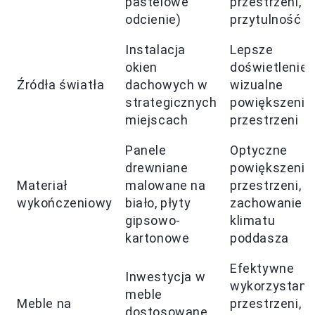
pastelowe
przestrzeni,
odcienie)
przytulność
Instalacja
Lepsze
okien
doświetlenie,
Źródła światła
dachowych w
wizualne
strategicznych
powiększenie
miejscach
przestrzeni
Panele
Optyczne
drewniane
powiększenie
Materiał
malowane na
przestrzeni,
wykończeniowy
biało, płyty
zachowanie
gipsowo-
klimatu
kartonowe
poddasza
Efektywne
Inwestycja w
wykorzystani
meble
Meble na
przestrzeni,
dostosowane