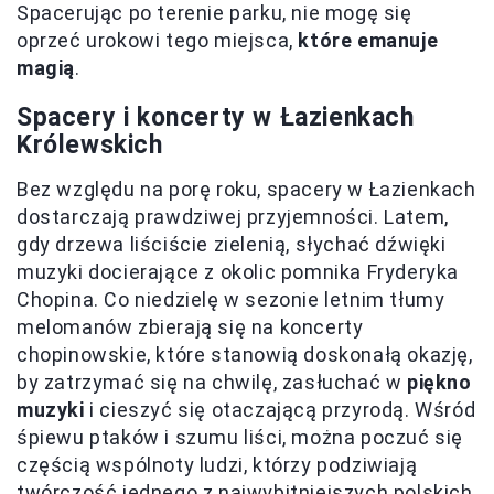
Spacerując po terenie parku, nie mogę się
oprzeć urokowi tego miejsca,
które emanuje
magią
.
Spacery i koncerty w Łazienkach
Królewskich
Bez względu na porę roku, spacery w Łazienkach
dostarczają prawdziwej przyjemności. Latem,
gdy drzewa liściście zielenią, słychać dźwięki
muzyki docierające z okolic pomnika Fryderyka
Chopina. Co niedzielę w sezonie letnim tłumy
melomanów zbierają się na koncerty
chopinowskie, które stanowią doskonałą okazję,
by zatrzymać się na chwilę, zasłuchać w
piękno
muzyki
i cieszyć się otaczającą przyrodą. Wśród
śpiewu ptaków i szumu liści, można poczuć się
częścią wspólnoty ludzi, którzy podziwiają
twórczość jednego z najwybitniejszych polskich