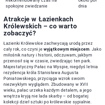
Rekomendowany czas na
około pół
spokojne zwiedzanie
dnia
Atrakcje w Łazienkach
Królewskich – co warto
zobaczyć?
Łazienki Królewskie zachwycają urodą przez
cały rok, co czyni je
wyjątkowym miejscem
. Jako
miłośnik natury i historii, odczuwam, jakbym
przenosił się w czasie, zwiedzając ten park.
Majestatyczny Pałac na Wyspie, niegdyś letnia
rezydencja króla Stanisława Augusta
Poniatowskiego, przyciąga wzrok swoim
niezwykłym wyglądem. Zbudowany w XVII
wieku, pałac urzeka każdym detalem, a jego
wnętrza kryją nie lada skarby – od bogatej
kolekcji dzieł sztuki po królewskie sypialnie.