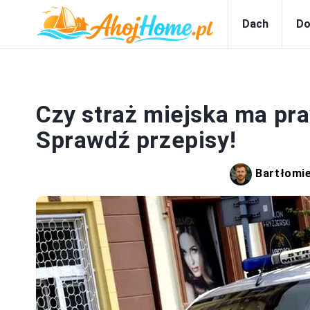
Dach
Do
DO
Czy straż miejska ma pr
Sprawdź przepisy!
Bartłomi