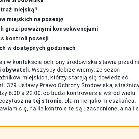
straż miejską?
w miejskich na posesję
ich grozi poważnymi konsekwencjami
s kontroli posesji
ich w dostępnych godzinach
sji w kontekście ochrony środowiska stawia przed n
 obywateli
. Wszyscy dobrze wiemy, że sezon
żników miejskich, którzy starają się dowiedzieć,
rt. 379 Ustawy Prawo Ochrony Środowiska, strażnic
y 6:00 a 22:00, co budzi kontrowersje wśród wielu
rzeczytasz
na tej stronie
. Dla mnie, jako mieszkańca,
wiam się, na ile kontrole te są uzasadnione, a na ile