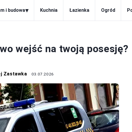
▾
m i budowa
Kuchnia
Łazienka
Ogród
P
M I BUDOWA
awo wejść na twoją posesję?
ej Zastawka
03.07.2026